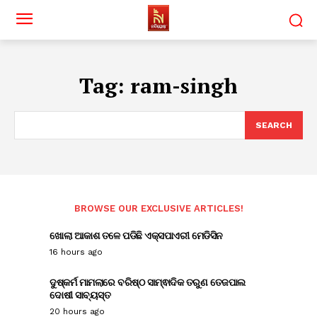
Tag:
ram-singh
SEARCH
BROWSE OUR EXCLUSIVE ARTICLES!
ଖୋଲା ଆକାଶ ତଳେ ପଡିଛି ଏକ୍ସପାଏରୀ ମେଡିସିନ
16 hours ago
ଦୁଷ୍କର୍ମ ମାମଲାରେ ବରିଷ୍ଠ ସାମ୍ଵାଦିକ ତରୁଣ ତେଜପାଲ
ଦୋଷୀ ସାବ୍ୟସ୍ତ
20 hours ago