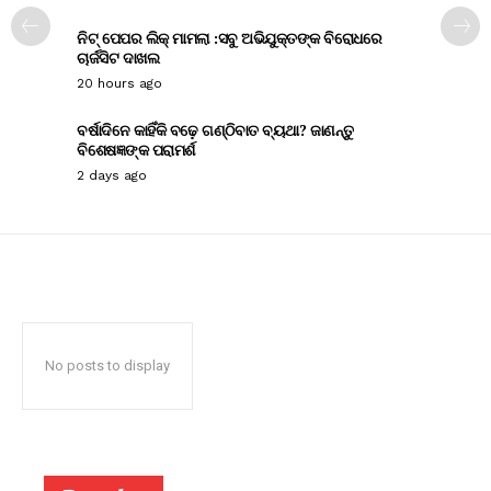
ନିଟ୍ ପେପର ଲିକ୍ ମାମଲା :ସବୁ ଅଭିଯୁକ୍ତଙ୍କ ବିରୋଧରେ
ଚାର୍ଜସିଟ ଦାଖଲ
20 hours ago
ବର୍ଷାଦିନେ କାହିଁକି ବଢ଼େ ଗଣ୍ଠିବାତ ବ୍ୟଥା? ଜାଣନ୍ତୁ
ବିଶେଷଜ୍ଞଙ୍କ ପରାମର୍ଶ
2 days ago
No posts to display