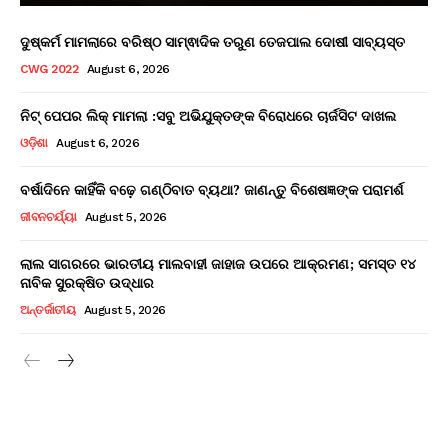
ଦୁଷ୍କର୍ମ ମାମଲାରେ ବରିଷ୍ଠ ସାମ୍ଵାଦିକ ତରୁଣ ତେଜପାଲ ଦୋଷୀ ସାବ୍ୟସ୍ତ
CWG 2022
August 6, 2026
ନିଟ୍ ପେପର ଲିକ୍ ମାମଲା :ସବୁ ଅଭିଯୁକ୍ତଙ୍କ ବିରୋଧରେ ଚାର୍ଜସିଟ ଦାଖଲ
ଓଡ଼ିଶା
August 6, 2026
ବର୍ଷାଦିନେ କାହିଁକି ବଢ଼େ ଗଣ୍ଠିବାତ ବ୍ୟଥା? ଜାଣନ୍ତୁ ବିଶେଷଜ୍ଞଙ୍କ ପରାମର୍ଶ
ଜୀବନଚର୍ଯ୍ୟା
August 5, 2026
ଲାଲ ସାଗରରେ ଭାରତୀୟ ମାଲବାହୀ ଜାହାଜ ଉପରେ ଆକ୍ରମଣ; ସମସ୍ତ ୧୪
ନାବିକ ସୁରକ୍ଷିତ ଉଦ୍ଧାର
ଅନ୍ତର୍ଜାତୀୟ
August 5, 2026