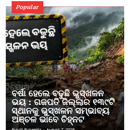
Popular
ବର୍ଷା ହେଲେ ବଢୁଛି ଭୁସ୍ଖଳନ
ଭୟ : ଗଜପତି ଜିଲ୍ଲାର ୧୩୯ଟି
ସ୍ଥାନକୁ ଭୁସ୍ଖଳନ ସମ୍ଭାବ୍ୟ
ଅଞ୍ଚଳ ଭାବେ ଚିହ୍ନଟ
Rupali Rupamita
-
August 7, 2026