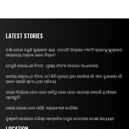
LATEST STORIES
ବର୍ଷା ହେଲେ ବଢୁଛି ଭୁସ୍ଖଳନ ଭୟ : ଗଜପତି ଜିଲ୍ଲାର ୧୩୯ଟି ସ୍ଥାନକୁ ଭୁସ୍ଖଳନ
ସମ୍ଭାବ୍ୟ ଅଞ୍ଚଳ ଭାବେ ଚିହ୍ନଟ
ତେଜୁଛି ରେଭେନ୍ସା ବିବାଦ : ମୁଖ୍ୟ ଫାଟକ ଆଗରେ ଆନ୍ଦୋଳନ
ଜାତୀୟ ହସ୍ତତନ୍ତ ଦିବସ :୪୦ କିମି ଦୂରରେ ଥିବା କର୍ଡୋଲା ଗାଁ ଏବେ ବୁଣାକାର ଗାଁ
ଭାବେ ପାଇଛି ସ୍ବତନ୍ତ୍ର ପରିଚୟ
ଲଗ୍ନ ନିର୍ଣ୍ଣୟ ହେବା ପରେ ଆଜିଠୁ ଘରେ ଘରେ ଆରମ୍ଭ ହୋଇଛି ନୁଆଁଖାଇ
ପ୍ରସ୍ତୁତି
ଖୋଲା ଆକାଶ ତଳେ ପଡିଛି ଏକ୍ସପାଏରୀ ମେଡିସିନ
ଦୁଷ୍କର୍ମ ମାମଲାରେ ବରିଷ୍ଠ ସାମ୍ଵାଦିକ ତରୁଣ ତେଜପାଲ ଦୋଷୀ ସାବ୍ୟସ୍ତ
LOCATION