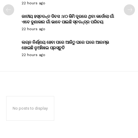
22 hours ago
ଜାତୀୟ ହସ୍ତତନ୍ତ ଦିବସ :୪୦ କିମି ଦୂରରେ ଥିବା କର୍ଡୋଲା ଗାଁ
ଏବେ ବୁଣାକାର ଗାଁ ଭାବେ ପାଇଛି ସ୍ବତନ୍ତ୍ର ପରିଚୟ
22 hours ago
ଲଗ୍ନ ନିର୍ଣ୍ଣୟ ହେବା ପରେ ଆଜିଠୁ ଘରେ ଘରେ ଆରମ୍ଭ
ହୋଇଛି ନୁଆଁଖାଇ ପ୍ରସ୍ତୁତି
22 hours ago
No posts to display