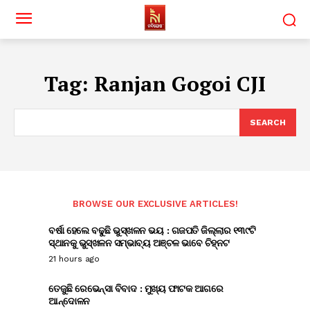
Tag:
Ranjan Gogoi CJI
SEARCH
BROWSE OUR EXCLUSIVE ARTICLES!
ବର୍ଷା ହେଲେ ବଢୁଛି ଭୁସ୍ଖଳନ ଭୟ : ଗଜପତି ଜିଲ୍ଲାର ୧୩୯ଟି
ସ୍ଥାନକୁ ଭୁସ୍ଖଳନ ସମ୍ଭାବ୍ୟ ଅଞ୍ଚଳ ଭାବେ ଚିହ୍ନଟ
21 hours ago
ତେଜୁଛି ରେଭେନ୍ସା ବିବାଦ : ମୁଖ୍ୟ ଫାଟକ ଆଗରେ
ଆନ୍ଦୋଳନ