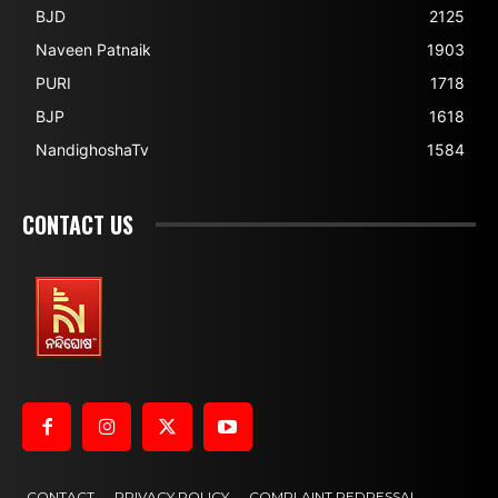
BJD
2125
Naveen Patnaik
1903
PURI
1718
BJP
1618
NandighoshaTv
1584
CONTACT US
CONTACT
PRIVACY POLICY
COMPLAINT REDRESSAL