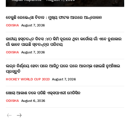
ତେଜୁଛି ରେଭେନ୍ସା ବିବାଦ : ମୁଖ୍ୟ ଫାଟକ ଆଗରେ ଆନ୍ଦୋଳନ
ODISHA
August 7, 2026
ଜାତୀୟ ହସ୍ତତନ୍ତ ଦିବସ :୪୦ କିମି ଦୂରରେ ଥିବା କର୍ଡୋଲା ଗାଁ ଏବେ ବୁଣାକାର
ଗାଁ ଭାବେ ପାଇଛି ସ୍ବତନ୍ତ୍ର ପରିଚୟ
ODISHA
August 7, 2026
ଲଗ୍ନ ନିର୍ଣ୍ଣୟ ହେବା ପରେ ଆଜିଠୁ ଘରେ ଘରେ ଆରମ୍ଭ ହୋଇଛି ନୁଆଁଖାଇ
ପ୍ରସ୍ତୁତି
HOCKEY WORLD CUP 2023
August 7, 2026
ଖୋଲା ଆକାଶ ତଳେ ପଡିଛି ଏକ୍ସପାଏରୀ ମେଡିସିନ
ODISHA
August 6, 2026