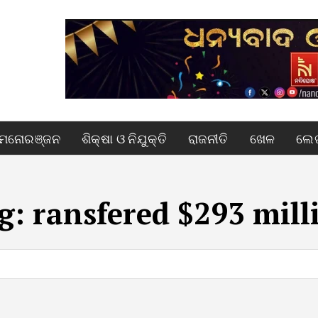
ମନୋରଞ୍ଜନ
ଶିକ୍ଷା ଓ ନିଯୁକ୍ତି
ରାଜନୀତି
ଖେଳ
ଲେଖ
g:
ransfered $293 mill