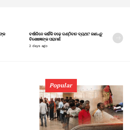
ଙ୍କ
ବର୍ଷାଦିନେ କାହିଁକି ବଢ଼େ ଗଣ୍ଠିବାତ ବ୍ୟଥା? ଜାଣନ୍ତୁ
ବିଶେଷଜ୍ଞଙ୍କ ପରାମର୍ଶ
2 days ago
Popular