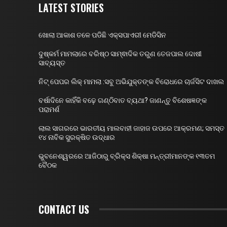
LATEST STORIES
ଖୋଲା ଆକାଶ ତଳେ ପଡିଛି ଏକ୍ସପାଏରୀ ମେଡିସିନ
ଦୁଷ୍କର୍ମ ମାମଲାରେ ବରିଷ୍ଠ ସାମ୍ଵାଦିକ ତରୁଣ ତେଜପାଲ ଦୋଷୀ
ସାବ୍ୟସ୍ତ
ନିଟ୍ ପେପର ଲିକ୍ ମାମଲା :ସବୁ ଅଭିଯୁକ୍ତଙ୍କ ବିରୋଧରେ ଚାର୍ଜସିଟ ଦାଖଲ
ବର୍ଷାଦିନେ କାହିଁକି ବଢ଼େ ଗଣ୍ଠିବାତ ବ୍ୟଥା? ଜାଣନ୍ତୁ ବିଶେଷଜ୍ଞଙ୍କ
ପରାମର୍ଶ
ଲାଲ ସାଗରରେ ଭାରତୀୟ ମାଲବାହୀ ଜାହାଜ ଉପରେ ଆକ୍ରମଣ; ସମସ୍ତ
୧୪ ନାବିକ ସୁରକ୍ଷିତ ଉଦ୍ଧାର
ଭୁବନେଶ୍ୱରରେ ଆଜିଠାରୁ ବ୍ରିକ୍ସ ଶିକ୍ଷା ମନ୍ତ୍ରୀମାନଙ୍କ ୧୩ତମ
ବୈଠକ
CONTACT US