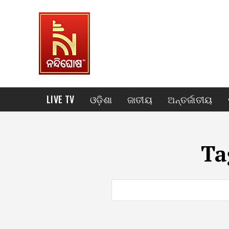
LIVE TV
ଓଡ଼ିଶା
ଜାତୀୟ
ଅନ୍ତର୍ଜାତୀୟ
Ta