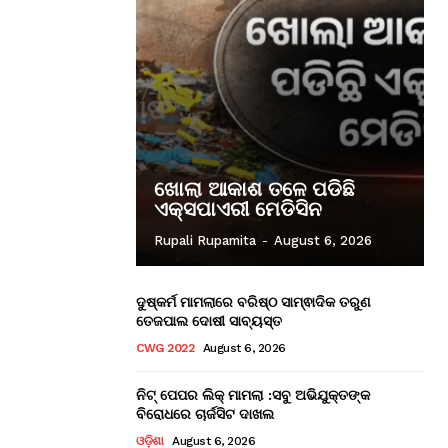
ଖୋଲା ଆକାଶ ତଳେ ପଡିଛି
ଏକ୍ସପାଏରୀ ମେଡିସିନ
Rupali Rupamita
-
August 6, 2026
ଦୁଷ୍କର୍ମ ମାମଲାରେ ବରିଷ୍ଠ ସାମ୍ଵାଦିକ ତରୁଣ
ତେଜପାଲ ଦୋଷୀ ସାବ୍ୟସ୍ତ
CWG 2022
August 6, 2026
ନିଟ୍ ପେପର ଲିକ୍ ମାମଲା :ସବୁ ଅଭିଯୁକ୍ତଙ୍କ
ବିରୋଧରେ ଚାର୍ଜସିଟ ଦାଖଲ
ଓଡ଼ିଶା
August 6, 2026