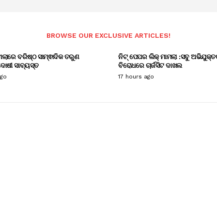
BROWSE OUR EXCLUSIVE ARTICLES!
ାମଲାରେ ବରିଷ୍ଠ ସାମ୍ଵାଦିକ ତରୁଣ
ନିଟ୍ ପେପର ଲିକ୍ ମାମଲା :ସବୁ ଅଭିଯୁକ୍ତ
ୋଷୀ ସାବ୍ୟସ୍ତ
ବିରୋଧରେ ଚାର୍ଜସିଟ ଦାଖଲ
ago
17 hours ago