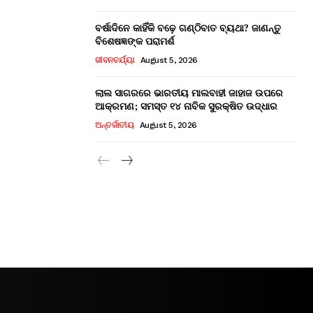
ବର୍ଷାଦିନେ କାହିଁକି ବଢ଼େ ଗଣ୍ଠିବାତ ବ୍ୟଥା? ଜାଣନ୍ତୁ
ବିଶେଷଜ୍ଞଙ୍କ ପରାମର୍ଶ
ଜୀବନଚର୍ଯ୍ୟା
August 5, 2026
ଲାଲ ସାଗରରେ ଭାରତୀୟ ମାଲବାହୀ ଜାହାଜ ଉପରେ
ଆକ୍ରମଣ; ସମସ୍ତ ୧୪ ନାବିକ ସୁରକ୍ଷିତ ଉଦ୍ଧାର
ଅନ୍ତର୍ଜାତୀୟ
August 5, 2026