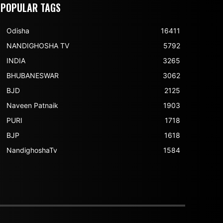
POPULAR TAGS
Odisha
16411
NANDIGHOSHA TV
5792
INDIA
3265
BHUBANESWAR
3062
BJD
2125
Naveen Patnaik
1903
PURI
1718
BJP
1618
NandighoshaTv
1584