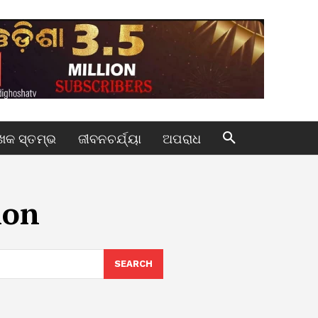
କ ସ୍ତମ୍ଭ
ଜୀବନଚର୍ଯ୍ୟା
ଅପରାଧ
ion
SEARCH