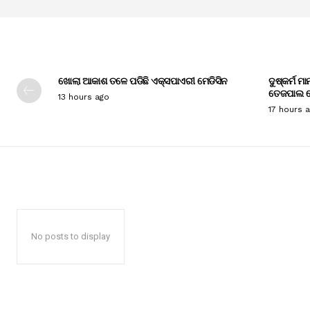
ଖୋଲା ଆକାଶ ତଳେ ପଡିଛି ଏକ୍ସପାଏରୀ ମେଡିସିନ
ଦୁଷ୍କର୍ମ ମ
ତେଜପାଲ ଦ
13 hours ago
17 hours 
No posts to display