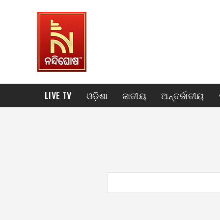
LIVE TV
ଓଡ଼ିଶା
ଜାତୀୟ
ଅନ୍ତର୍ଜାତୀୟ