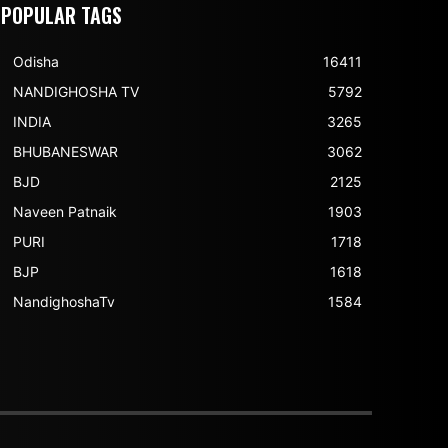
POPULAR TAGS
Odisha
16411
NANDIGHOSHA TV
5792
INDIA
3265
BHUBANESWAR
3062
BJD
2125
Naveen Patnaik
1903
PURI
1718
BJP
1618
NandighoshaTv
1584