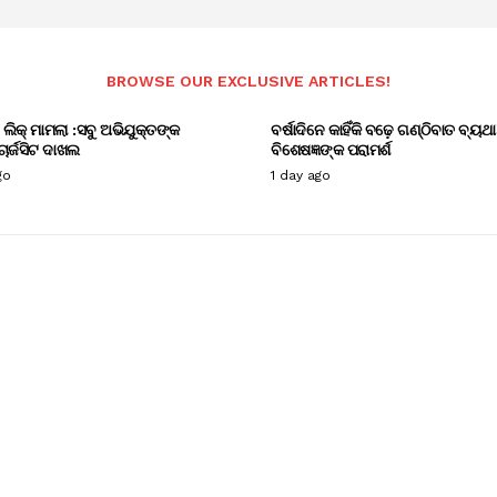
BROWSE OUR EXCLUSIVE ARTICLES!
ଲିକ୍ ମାମଲା :ସବୁ ଅଭିଯୁକ୍ତଙ୍କ
ବର୍ଷାଦିନେ କାହିଁକି ବଢ଼େ ଗଣ୍ଠିବାତ ବ୍ୟଥା
ାର୍ଜସିଟ ଦାଖଲ
ବିଶେଷଜ୍ଞଙ୍କ ପରାମର୍ଶ
go
1 day ago