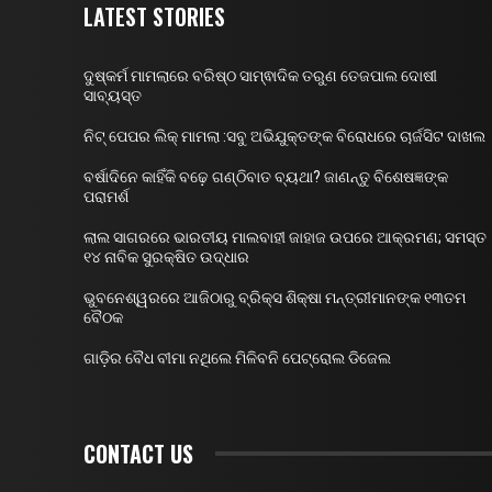
LATEST STORIES
ଦୁଷ୍କର୍ମ ମାମଲାରେ ବରିଷ୍ଠ ସାମ୍ଵାଦିକ ତରୁଣ ତେଜପାଲ ଦୋଷୀ
ସାବ୍ୟସ୍ତ
ନିଟ୍ ପେପର ଲିକ୍ ମାମଲା :ସବୁ ଅଭିଯୁକ୍ତଙ୍କ ବିରୋଧରେ ଚାର୍ଜସିଟ ଦାଖଲ
ବର୍ଷାଦିନେ କାହିଁକି ବଢ଼େ ଗଣ୍ଠିବାତ ବ୍ୟଥା? ଜାଣନ୍ତୁ ବିଶେଷଜ୍ଞଙ୍କ
ପରାମର୍ଶ
ଲାଲ ସାଗରରେ ଭାରତୀୟ ମାଲବାହୀ ଜାହାଜ ଉପରେ ଆକ୍ରମଣ; ସମସ୍ତ
୧୪ ନାବିକ ସୁରକ୍ଷିତ ଉଦ୍ଧାର
ଭୁବନେଶ୍ୱରରେ ଆଜିଠାରୁ ବ୍ରିକ୍ସ ଶିକ୍ଷା ମନ୍ତ୍ରୀମାନଙ୍କ ୧୩ତମ
ବୈଠକ
ଗାଡ଼ିର ବୈଧ ବୀମା ନଥିଲେ ମିଳିବନି ପେଟ୍ରୋଲ ଡିଜେଲ
CONTACT US