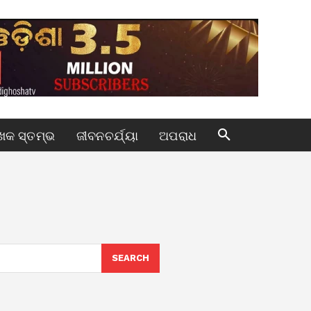
କ ସ୍ତମ୍ଭ
ଜୀବନଚର୍ଯ୍ୟା
ଅପରାଧ
SEARCH