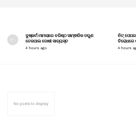
ଦୁଷ୍କର୍ମ ମାମଲାରେ ବରିଷ୍ଠ ସାମ୍ଵାଦିକ ତରୁଣ
ନିଟ୍ ପେପର 
ତେଜପାଲ ଦୋଷୀ ସାବ୍ୟସ୍ତ
ବିରୋଧରେ ଚ
4 hours ago
4 hours a
No posts to display