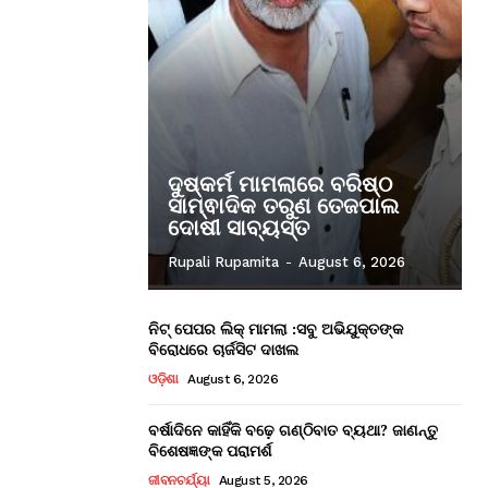
ଦୁଷ୍କର୍ମ ମାମଲାରେ ବରିଷ୍ଠ
ସାମ୍ଵାଦିକ ତରୁଣ ତେଜପାଲ
ଦୋଷୀ ସାବ୍ୟସ୍ତ
Rupali Rupamita
-
August 6, 2026
ନିଟ୍ ପେପର ଲିକ୍ ମାମଲା :ସବୁ ଅଭିଯୁକ୍ତଙ୍କ
ବିରୋଧରେ ଚାର୍ଜସିଟ ଦାଖଲ
ଓଡ଼ିଶା
August 6, 2026
ବର୍ଷାଦିନେ କାହିଁକି ବଢ଼େ ଗଣ୍ଠିବାତ ବ୍ୟଥା? ଜାଣନ୍ତୁ
ବିଶେଷଜ୍ଞଙ୍କ ପରାମର୍ଶ
ଜୀବନଚର୍ଯ୍ୟା
August 5, 2026