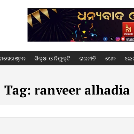
ମନୋରଞ୍ଜନ
ଶିକ୍ଷା ଓ ନିଯୁକ୍ତି
ରାଜନୀତି
ଖେଳ
ଲେଖ
Tag:
ranveer alhadia