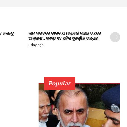
? ଜାଣନ୍ତୁ
ଲାଲ ସାଗରରେ ଭାରତୀୟ ମାଲବାହୀ ଜାହାଜ ଉପରେ
ଆକ୍ରମଣ; ସମସ୍ତ ୧୪ ନାବିକ ସୁରକ୍ଷିତ ଉଦ୍ଧାର
1 day ago
Popular