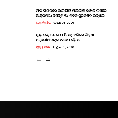
ଲାଲ ସାଗରରେ ଭାରତୀୟ ମାଲବାହୀ ଜାହାଜ ଉପରେ
ଆକ୍ରମଣ; ସମସ୍ତ ୧୪ ନାବିକ ସୁରକ୍ଷିତ ଉଦ୍ଧାର
ଅନ୍ତର୍ଜାତୀୟ
August 5, 2026
ଭୁବନେଶ୍ୱରରେ ଆଜିଠାରୁ ବ୍ରିକ୍ସ ଶିକ୍ଷା
ମନ୍ତ୍ରୀମାନଙ୍କ ୧୩ତମ ବୈଠକ
ମୁଖ୍ୟ ଖବର
August 5, 2026