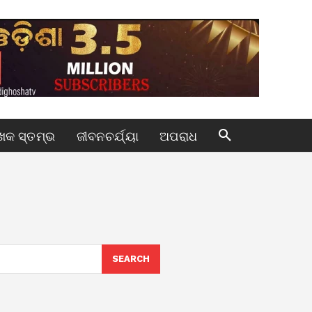
କ ସ୍ତମ୍ଭ
ଜୀବନଚର୍ଯ୍ୟା
ଅପରାଧ
SEARCH