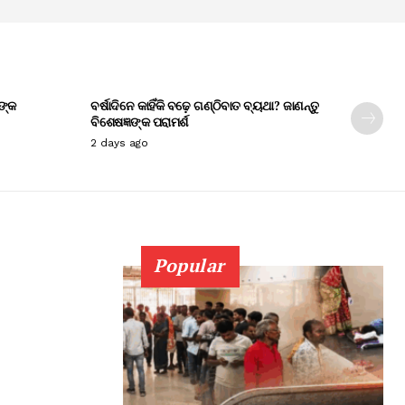
ଙ୍କ
ବର୍ଷାଦିନେ କାହିଁକି ବଢ଼େ ଗଣ୍ଠିବାତ ବ୍ୟଥା? ଜାଣନ୍ତୁ
ବିଶେଷଜ୍ଞଙ୍କ ପରାମର୍ଶ
2 days ago
Popular