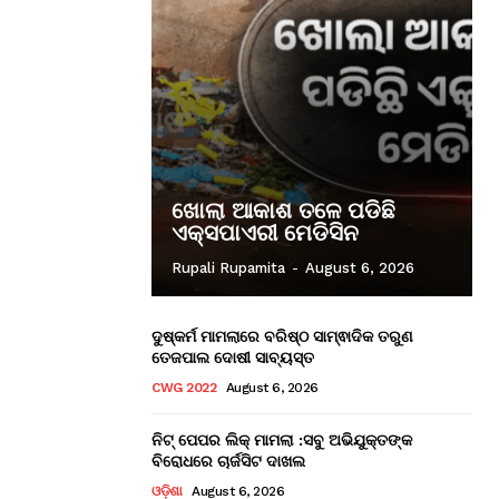
ଖୋଲା ଆକାଶ ତଳେ ପଡିଛି
ଏକ୍ସପାଏରୀ ମେଡିସିନ
Rupali Rupamita
-
August 6, 2026
ଦୁଷ୍କର୍ମ ମାମଲାରେ ବରିଷ୍ଠ ସାମ୍ଵାଦିକ ତରୁଣ
ତେଜପାଲ ଦୋଷୀ ସାବ୍ୟସ୍ତ
CWG 2022
August 6, 2026
ନିଟ୍ ପେପର ଲିକ୍ ମାମଲା :ସବୁ ଅଭିଯୁକ୍ତଙ୍କ
ବିରୋଧରେ ଚାର୍ଜସିଟ ଦାଖଲ
ଓଡ଼ିଶା
August 6, 2026