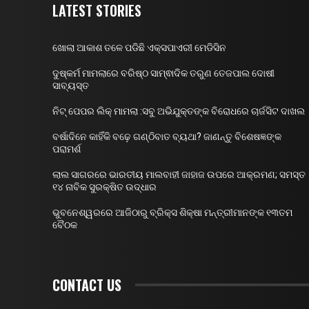
LATEST STORIES
ଖୋଲା ଆକାଶ ତଳେ ପଡିଛି ଏକ୍ସପାଏରୀ ମେଡିସିନ
ଦୁଷ୍କର୍ମ ମାମଲାରେ ବରିଷ୍ଠ ସାମ୍ଵାଦିକ ତରୁଣ ତେଜପାଲ ଦୋଷୀ
ସାବ୍ୟସ୍ତ
ନିଟ୍ ପେପର ଲିକ୍ ମାମଲା :ସବୁ ଅଭିଯୁକ୍ତଙ୍କ ବିରୋଧରେ ଚାର୍ଜସିଟ ଦାଖଲ
ବର୍ଷାଦିନେ କାହିଁକି ବଢ଼େ ଗଣ୍ଠିବାତ ବ୍ୟଥା? ଜାଣନ୍ତୁ ବିଶେଷଜ୍ଞଙ୍କ
ପରାମର୍ଶ
ଲାଲ ସାଗରରେ ଭାରତୀୟ ମାଲବାହୀ ଜାହାଜ ଉପରେ ଆକ୍ରମଣ; ସମସ୍ତ
୧୪ ନାବିକ ସୁରକ୍ଷିତ ଉଦ୍ଧାର
ଭୁବନେଶ୍ୱରରେ ଆଜିଠାରୁ ବ୍ରିକ୍ସ ଶିକ୍ଷା ମନ୍ତ୍ରୀମାନଙ୍କ ୧୩ତମ
ବୈଠକ
CONTACT US