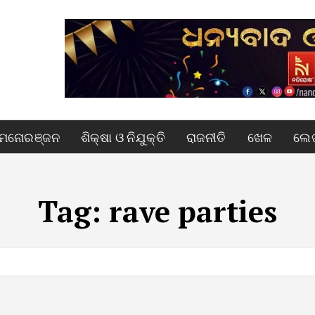
ମନୋରଞ୍ଜନ
ଶିକ୍ଷା ଓ ନିଯୁକ୍ତି
ରାଜନୀତି
ଖେଳ
ଲେଖ
Tag:
rave parties