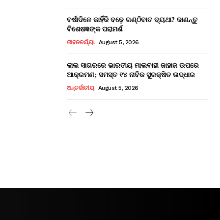
ବର୍ଷାଦିନେ କାହିଁକି ବଢ଼େ ଗଣ୍ଠିବାତ ବ୍ୟଥା? ଜାଣନ୍ତୁ
ବିଶେଷଜ୍ଞଙ୍କ ପରାମର୍ଶ
ଜୀବନଚର୍ଯ୍ୟା
August 5, 2026
ଲାଲ ସାଗରରେ ଭାରତୀୟ ମାଲବାହୀ ଜାହାଜ ଉପରେ
ଆକ୍ରମଣ; ସମସ୍ତ ୧୪ ନାବିକ ସୁରକ୍ଷିତ ଉଦ୍ଧାର
ଅନ୍ତର୍ଜାତୀୟ
August 5, 2026