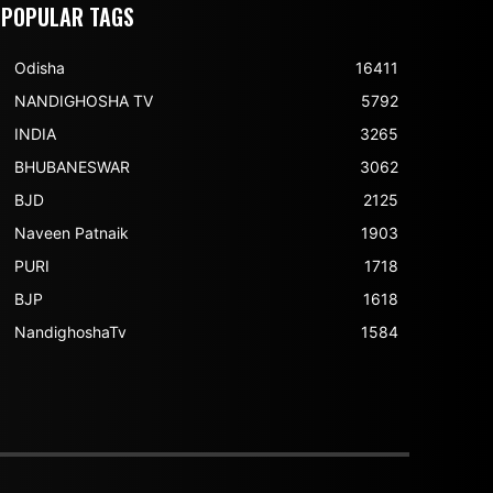
POPULAR TAGS
Odisha
16411
NANDIGHOSHA TV
5792
INDIA
3265
BHUBANESWAR
3062
BJD
2125
Naveen Patnaik
1903
PURI
1718
BJP
1618
NandighoshaTv
1584