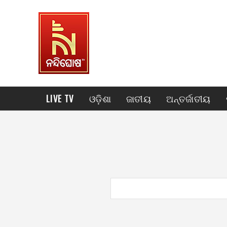
LIVE TV
ଓଡ଼ିଶା
ଜାତୀୟ
ଅନ୍ତର୍ଜାତୀୟ