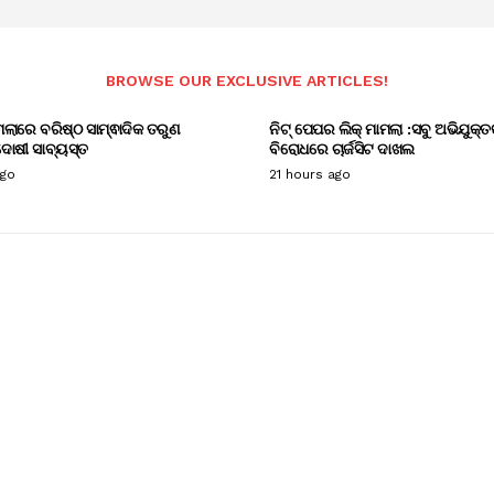
BROWSE OUR EXCLUSIVE ARTICLES!
ାମଲାରେ ବରିଷ୍ଠ ସାମ୍ଵାଦିକ ତରୁଣ
ନିଟ୍ ପେପର ଲିକ୍ ମାମଲା :ସବୁ ଅଭିଯୁକ୍ତ
ୋଷୀ ସାବ୍ୟସ୍ତ
ବିରୋଧରେ ଚାର୍ଜସିଟ ଦାଖଲ
ago
21 hours ago