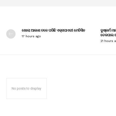
ଖୋଲା ଆକାଶ ତଳେ ପଡିଛି ଏକ୍ସପାଏରୀ ମେଡିସିନ
ଦୁଷ୍କର୍ମ ମ
ତେଜପାଲ ଦ
17 hours ago
21 hours 
No posts to display