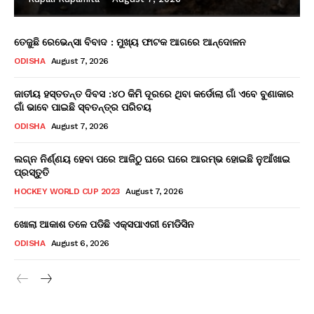
ତେଜୁଛି ରେଭେନ୍ସା ବିବାଦ : ମୁଖ୍ୟ ଫାଟକ ଆଗରେ ଆନ୍ଦୋଳନ
ODISHA
August 7, 2026
ଜାତୀୟ ହସ୍ତତନ୍ତ ଦିବସ :୪୦ କିମି ଦୂରରେ ଥିବା କର୍ଡୋଲା ଗାଁ ଏବେ ବୁଣାକାର
ଗାଁ ଭାବେ ପାଇଛି ସ୍ବତନ୍ତ୍ର ପରିଚୟ
ODISHA
August 7, 2026
ଲଗ୍ନ ନିର୍ଣ୍ଣୟ ହେବା ପରେ ଆଜିଠୁ ଘରେ ଘରେ ଆରମ୍ଭ ହୋଇଛି ନୁଆଁଖାଇ
ପ୍ରସ୍ତୁତି
HOCKEY WORLD CUP 2023
August 7, 2026
ଖୋଲା ଆକାଶ ତଳେ ପଡିଛି ଏକ୍ସପାଏରୀ ମେଡିସିନ
ODISHA
August 6, 2026