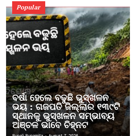
Popular
ବର୍ଷା ହେଲେ ବଢୁଛି ଭୁସ୍ଖଳନ
ଭୟ : ଗଜପତି ଜିଲ୍ଲାର ୧୩୯ଟି
ସ୍ଥାନକୁ ଭୁସ୍ଖଳନ ସମ୍ଭାବ୍ୟ
ଅଞ୍ଚଳ ଭାବେ ଚିହ୍ନଟ
Rupali Rupamita
-
August 7, 2026