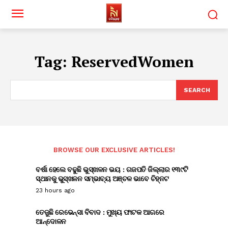
Tag:
ReservedWomen
SEARCH
BROWSE OUR EXCLUSIVE ARTICLES!
ବର୍ଷା ହେଲେ ବଢୁଛି ଭୁସ୍ଖଳନ ଭୟ : ଗଜପତି ଜିଲ୍ଲାର ୧୩୯ଟି
ସ୍ଥାନକୁ ଭୁସ୍ଖଳନ ସମ୍ଭାବ୍ୟ ଅଞ୍ଚଳ ଭାବେ ଚିହ୍ନଟ
23 hours ago
ତେଜୁଛି ରେଭେନ୍ସା ବିବାଦ : ମୁଖ୍ୟ ଫାଟକ ଆଗରେ
ଆନ୍ଦୋଳନ