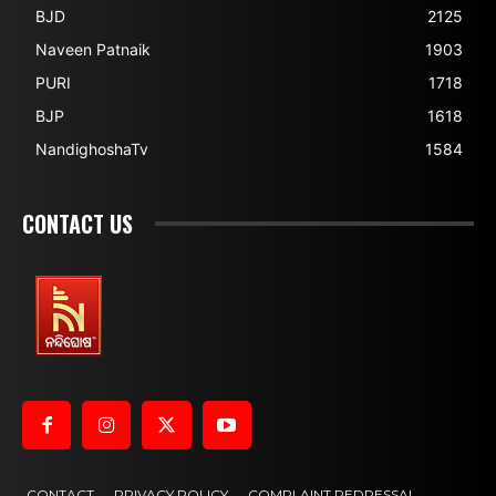
BJD
2125
Naveen Patnaik
1903
PURI
1718
BJP
1618
NandighoshaTv
1584
CONTACT US
CONTACT
PRIVACY POLICY
COMPLAINT REDRESSAL