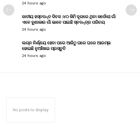
24 hours ago
ଜାତୀୟ ହସ୍ତତନ୍ତ ଦିବସ :୪୦ କିମି ଦୂରରେ ଥିବା କର୍ଡୋଲା ଗାଁ
ଏବେ ବୁଣାକାର ଗାଁ ଭାବେ ପାଇଛି ସ୍ବତନ୍ତ୍ର ପରିଚୟ
24 hours ago
ଲଗ୍ନ ନିର୍ଣ୍ଣୟ ହେବା ପରେ ଆଜିଠୁ ଘରେ ଘରେ ଆରମ୍ଭ
ହୋଇଛି ନୁଆଁଖାଇ ପ୍ରସ୍ତୁତି
24 hours ago
No posts to display