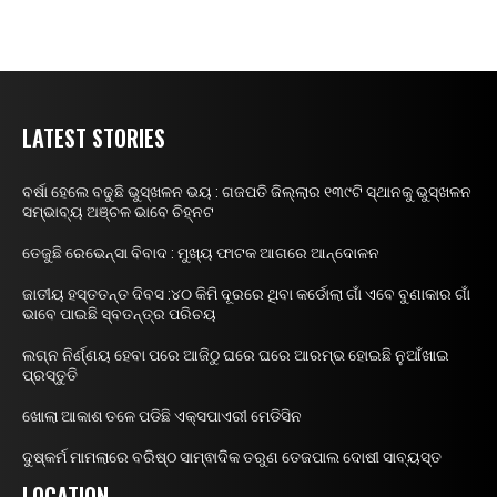
LATEST STORIES
ବର୍ଷା ହେଲେ ବଢୁଛି ଭୁସ୍ଖଳନ ଭୟ : ଗଜପତି ଜିଲ୍ଲାର ୧୩୯ଟି ସ୍ଥାନକୁ ଭୁସ୍ଖଳନ
ସମ୍ଭାବ୍ୟ ଅଞ୍ଚଳ ଭାବେ ଚିହ୍ନଟ
ତେଜୁଛି ରେଭେନ୍ସା ବିବାଦ : ମୁଖ୍ୟ ଫାଟକ ଆଗରେ ଆନ୍ଦୋଳନ
ଜାତୀୟ ହସ୍ତତନ୍ତ ଦିବସ :୪୦ କିମି ଦୂରରେ ଥିବା କର୍ଡୋଲା ଗାଁ ଏବେ ବୁଣାକାର ଗାଁ
ଭାବେ ପାଇଛି ସ୍ବତନ୍ତ୍ର ପରିଚୟ
ଲଗ୍ନ ନିର୍ଣ୍ଣୟ ହେବା ପରେ ଆଜିଠୁ ଘରେ ଘରେ ଆରମ୍ଭ ହୋଇଛି ନୁଆଁଖାଇ
ପ୍ରସ୍ତୁତି
ଖୋଲା ଆକାଶ ତଳେ ପଡିଛି ଏକ୍ସପାଏରୀ ମେଡିସିନ
ଦୁଷ୍କର୍ମ ମାମଲାରେ ବରିଷ୍ଠ ସାମ୍ଵାଦିକ ତରୁଣ ତେଜପାଲ ଦୋଷୀ ସାବ୍ୟସ୍ତ
LOCATION