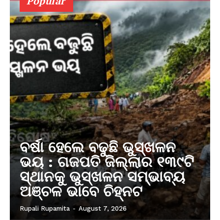
Popular
ବର୍ଷା ହେଲେ ବଢୁଛି ଭୁସ୍ଖଳନ
ଭୟ : ଗଜପତି ଜିଲ୍ଲାର ୧୩୯ଟି
ସ୍ଥାନକୁ ଭୁସ୍ଖଳନ ସମ୍ଭାବ୍ୟ
ଅଞ୍ଚଳ ଭାବେ ଚିହ୍ନଟ
Rupali Rupamita
-
August 7, 2026