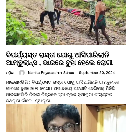
ବିପର୍ଯ୍ୟସ୍ତ ରାସ୍ତା ଯୋଗୁ ଆସିପାରିଲାନି
ଆମ୍ବୁଲାନ୍ସ , ଭାରରେ ବୁହା ହେଲେ ରୋଗୀ
Namita Priyadarshini Sahoo
-
September 30, 2024
ଓଡ଼ିଶା
ମାଲକାନଗିରି : ବିପର୍ଯ୍ୟସ୍ତ ରାସ୍ତା ଯୋଗୁ ଆସିପାରିଲାନି ଆମ୍ବୁଲାନ୍ସ ।
ଭାରରେ ବୁହାହେଲେ ରୋଗୀ। ଅଭାବନୀୟ ଘଟଣାଟି ଦେଖିବାକୁ ମିଳିଛି
ମାଲକାନଗିରି ଜିଲ୍ଲା ଚିତ୍ରକୋଣ୍ଡା ବ୍ଲକ ନୂଆଗୁଡା ପଂଚାୟତର
ରଥଗୁଡା ଗାଁରେ। ନୂଆଗୁଡା...