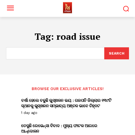
Tag:
road issue
SEARCH
BROWSE OUR EXCLUSIVE ARTICLES!
ବର୍ଷା ହେଲେ ବଢୁଛି ଭୁସ୍ଖଳନ ଭୟ : ଗଜପତି ଜିଲ୍ଲାର ୧୩୯ଟି
ସ୍ଥାନକୁ ଭୁସ୍ଖଳନ ସମ୍ଭାବ୍ୟ ଅଞ୍ଚଳ ଭାବେ ଚିହ୍ନଟ
1 day ago
ତେଜୁଛି ରେଭେନ୍ସା ବିବାଦ : ମୁଖ୍ୟ ଫାଟକ ଆଗରେ
ଆନ୍ଦୋଳନ