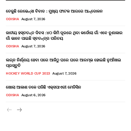
ତେଜୁଛି ରେଭେନ୍ସା ବିବାଦ : ମୁଖ୍ୟ ଫାଟକ ଆଗରେ ଆନ୍ଦୋଳନ
ODISHA
August 7, 2026
ଜାତୀୟ ହସ୍ତତନ୍ତ ଦିବସ :୪୦ କିମି ଦୂରରେ ଥିବା କର୍ଡୋଲା ଗାଁ ଏବେ ବୁଣାକାର
ଗାଁ ଭାବେ ପାଇଛି ସ୍ବତନ୍ତ୍ର ପରିଚୟ
ODISHA
August 7, 2026
ଲଗ୍ନ ନିର୍ଣ୍ଣୟ ହେବା ପରେ ଆଜିଠୁ ଘରେ ଘରେ ଆରମ୍ଭ ହୋଇଛି ନୁଆଁଖାଇ
ପ୍ରସ୍ତୁତି
HOCKEY WORLD CUP 2023
August 7, 2026
ଖୋଲା ଆକାଶ ତଳେ ପଡିଛି ଏକ୍ସପାଏରୀ ମେଡିସିନ
ODISHA
August 6, 2026