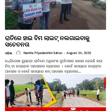
ରାତିରେ ହାଇ ବିମ ଲାଇଟ୍ ନଲଗାଇବାକୁ
ସଚେତନତା
Namita Priyadarshini Sahoo
-
August 24, 2025
ଓଡ଼ିଶା
ନନ୍ଦିଘୋଷ ବ୍ୟୁରୋ: ରାତିରେ ଅଧିକାଂଶ ଦୁର୍ଘଟଣାର କାରଣ ହେଉଛି ହାଇ
ବିମ୍ ବା ଉଜ୍ଜ୍ବଳ ଆଲୋକର ବ୍ୟବହାର । କେଉଁ ସମୟରେ ଉଜ୍ଜ୍ବଳ
ଆଲୋକ ଓ କେଉଁ ସମୟରେ କମ୍ ଆଲୋକ ବ୍ୟବହାର...