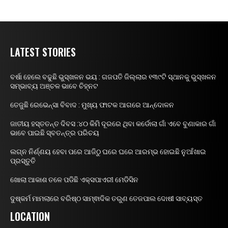
LATEST STORIES
ବର୍ଷା ହେଲେ ବଢୁଛି ଭୁସ୍ଖଳନ ଭୟ : ଗଜପତି ଜିଲ୍ଲାର ୧୩୯ଟି ସ୍ଥାନକୁ ଭୁସ୍ଖଳନ
ସମ୍ଭାବ୍ୟ ଅଞ୍ଚଳ ଭାବେ ଚିହ୍ନଟ
ତେଜୁଛି ରେଭେନ୍ସା ବିବାଦ : ମୁଖ୍ୟ ଫାଟକ ଆଗରେ ଆନ୍ଦୋଳନ
ଜାତୀୟ ହସ୍ତତନ୍ତ ଦିବସ :୪୦ କିମି ଦୂରରେ ଥିବା କର୍ଡୋଲା ଗାଁ ଏବେ ବୁଣାକାର ଗାଁ
ଭାବେ ପାଇଛି ସ୍ବତନ୍ତ୍ର ପରିଚୟ
ଲଗ୍ନ ନିର୍ଣ୍ଣୟ ହେବା ପରେ ଆଜିଠୁ ଘରେ ଘରେ ଆରମ୍ଭ ହୋଇଛି ନୁଆଁଖାଇ
ପ୍ରସ୍ତୁତି
ଖୋଲା ଆକାଶ ତଳେ ପଡିଛି ଏକ୍ସପାଏରୀ ମେଡିସିନ
ଦୁଷ୍କର୍ମ ମାମଲାରେ ବରିଷ୍ଠ ସାମ୍ଵାଦିକ ତରୁଣ ତେଜପାଲ ଦୋଷୀ ସାବ୍ୟସ୍ତ
LOCATION