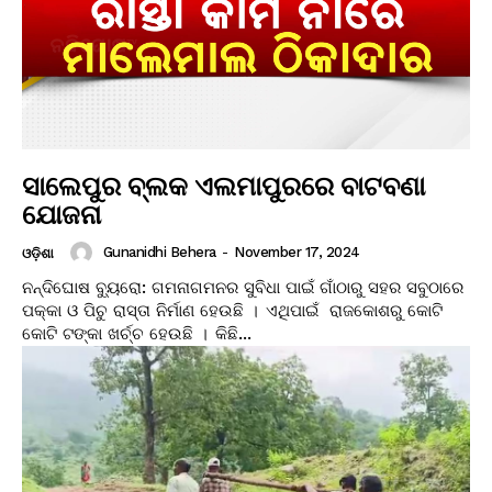
ସାଲେପୁର ବ୍ଲକ ଏଲମାପୁରରେ ବାଟବଣା
ଯୋଜନା
Gunanidhi Behera
-
November 17, 2024
ଓଡ଼ିଶା
ନନ୍ଦିଘୋଷ ବ୍ୟୁରୋ: ଗମନାଗମନର ସୁବିଧା ପାଇଁ ଗାଁଠାରୁ ସହର ସବୁଠାରେ
ପକ୍କା ଓ ପିଚୁ ରାସ୍ତା ନିର୍ମାଣ ହେଉଛି । ଏଥିପାଇଁ ରାଜକୋଶରୁ କୋଟି
କୋଟି ଟଙ୍କା ଖର୍ଚ୍ଚ ହେଉଛି । କିଛି...