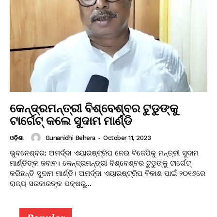
କେନ୍ଦ୍ରମନ୍ତ୍ରୀ ବିଶ୍ବେଶ୍ବର ଟୁଡୁଙ୍କୁ
ଟାର୍ଗେଟ୍ କଲେ ସୁଦାମ ମାର୍ଣ୍ଡି
Gunanidhi Behera
-
October 11, 2023
ଓଡ଼ିଶା
ଭୁବନେଶ୍ବର: ଅମର୍ଦ୍ଦା ଏୟାରଷ୍ଟ୍ରିପ ନେଇ ବିଜେପିକୁ ମନ୍ତ୍ରୀ ସୁଦାମ
ମାର୍ଣ୍ଡିଙ୍କ ଜବାବ। କେନ୍ଦ୍ରମନ୍ତ୍ରୀ ବିଶ୍ବେଶ୍ବର ଟୁଡୁଙ୍କୁ ଟାର୍ଗେଟ୍
କରିଛନ୍ତି ସୁଦାମ ମାର୍ଣ୍ଡି। ଅମର୍ଦ୍ଦା ଏୟାରଷ୍ଟ୍ରିପ ବିକାଶ ପାଇଁ ୨୦୧୬ରେ
ରାଜ୍ୟ ସରକାରଙ୍କ ପକ୍ଷରୁ...