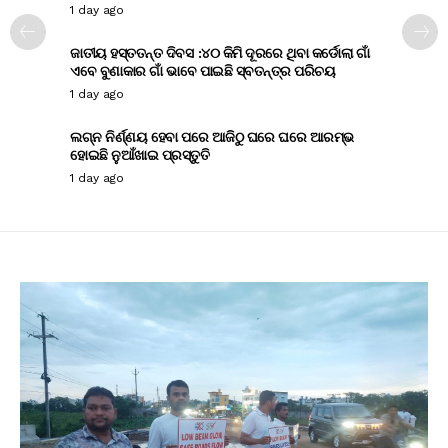
1 day ago
ଜାତୀୟ ହସ୍ତତନ୍ତ ଦିବସ :୪୦ କିମି ଦୂରରେ ଥିବା କର୍ଡୋଲା ଗାଁ
ଏବେ ବୁଣାକାର ଗାଁ ଭାବେ ପାଇଛି ସ୍ବତନ୍ତ୍ର ପରିଚୟ
1 day ago
ଲଗ୍ନ ନିର୍ଣ୍ଣୟ ହେବା ପରେ ଆଜିଠୁ ଘରେ ଘରେ ଆରମ୍ଭ
ହୋଇଛି ନୁଆଁଖାଇ ପ୍ରସ୍ତୁତି
1 day ago