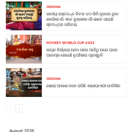
ODISHA
ଜାତୀୟ ହସ୍ତତନ୍ତ ଦିବସ :୪୦ କିମି ଦୂରରେ ଥିବା
କର୍ଡୋଲା ଗାଁ ଏବେ ବୁଣାକାର ଗାଁ ଭାବେ ପାଇଛି
ସ୍ବତନ୍ତ୍ର ପରିଚୟ
HOCKEY WORLD CUP 2023
ଲଗ୍ନ ନିର୍ଣ୍ଣୟ ହେବା ପରେ ଆଜିଠୁ ଘରେ ଘରେ
ଆରମ୍ଭ ହୋଇଛି ନୁଆଁଖାଇ ପ୍ରସ୍ତୁତି
ODISHA
ଖୋଲା ଆକାଶ ତଳେ ପଡିଛି ଏକ୍ସପାଏରୀ ମେଡିସିନ
August 2026