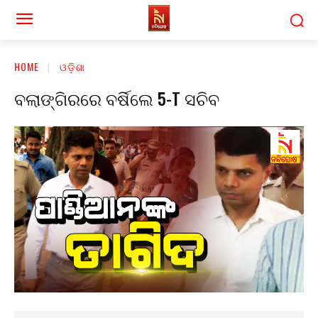
HOME
ଓଡ଼ିଶା
ବଲାଙ୍ଗିରରେ ବର୍ଷିଲେ 5-T ସଚିବ