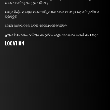
ଭାବେ ପାଇଛି ସ୍ବତନ୍ତ୍ର ପରିଚୟ
ଲଗ୍ନ ନିର୍ଣ୍ଣୟ ହେବା ପରେ ଆଜିଠୁ ଘରେ ଘରେ ଆରମ୍ଭ ହୋଇଛି ନୁଆଁଖାଇ
ପ୍ରସ୍ତୁତି
ଖୋଲା ଆକାଶ ତଳେ ପଡିଛି ଏକ୍ସପାଏରୀ ମେଡିସିନ
ଦୁଷ୍କର୍ମ ମାମଲାରେ ବରିଷ୍ଠ ସାମ୍ଵାଦିକ ତରୁଣ ତେଜପାଲ ଦୋଷୀ ସାବ୍ୟସ୍ତ
LOCATION