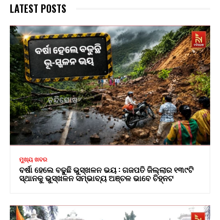
LATEST POSTS
ମୁଖ୍ୟ ଖବର
ବର୍ଷା ହେଲେ ବଢୁଛି ଭୁସ୍ଖଳନ ଭୟ : ଗଜପତି ଜିଲ୍ଲାର ୧୩୯ଟି
ସ୍ଥାନକୁ ଭୁସ୍ଖଳନ ସମ୍ଭାବ୍ୟ ଅଞ୍ଚଳ ଭାବେ ଚିହ୍ନଟ