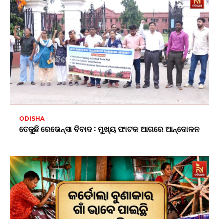
ODISHA
ତେଜୁଛି ରେଭେନ୍ସା ବିବାଦ : ମୁଖ୍ୟ ଫାଟକ ଆଗରେ ଆନ୍ଦୋଳନ