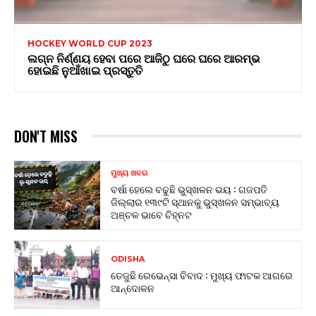
HOCKEY WORLD CUP 2023
ଲଗ୍ନ ନିର୍ଣ୍ଣୟ ହେବା ପରେ ଆଜିଠୁ ଘରେ ଘରେ ଆରମ୍ଭ
ହୋଇଛି ନୁଆଁଖାଇ ପ୍ରସ୍ତୁତି
DON'T MISS
ମୁଖ୍ୟ ଖବର
ବର୍ଷା ହେଲେ ବଢୁଛି ଭୁସ୍ଖଳନ ଭୟ : ଗଜପତି
ଜିଲ୍ଲାର ୧୩୯ଟି ସ୍ଥାନକୁ ଭୁସ୍ଖଳନ ସମ୍ଭାବ୍ୟ
ଅଞ୍ଚଳ ଭାବେ ଚିହ୍ନଟ
ODISHA
ତେଜୁଛି ରେଭେନ୍ସା ବିବାଦ : ମୁଖ୍ୟ ଫାଟକ ଆଗରେ
ଆନ୍ଦୋଳନ