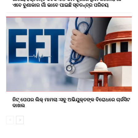
ଏବେ ବୁଣାକାର ଗାଁ ଭାବେ ପାଇଛି ସ୍ବତନ୍ତ୍ର ପରିଚୟ
ନିଟ୍ ପେପର ଲିକ୍ ମାମଲା :ସବୁ ଅଭିଯୁକ୍ତଙ୍କ ବିରୋଧରେ ଚାର୍ଜସିଟ
ଦାଖଲ