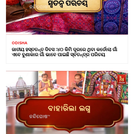
ODISHA
ଜାତୀୟ ହସ୍ତତନ୍ତ ଦିବସ :୪୦ କିମି ଦୂରରେ ଥିବା କର୍ଡୋଲା ଗାଁ
ଏବେ ବୁଣାକାର ଗାଁ ଭାବେ ପାଇଛି ସ୍ବତନ୍ତ୍ର ପରିଚୟ