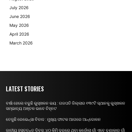
July 2026
June 2026
May 2026
April 2026
March 2026
LATEST STORIES
ବର୍ଷା ହେଲେ ବଢୁଛି ଭୁସ୍ଖଳନ ଭୟ : ଗଜପତି ଜିଲ୍ଲାର ୧୩୯ଟି ସ୍ଥାନକୁ ଭୁସ୍ଖଳନ
ସମ୍ଭାବ୍ୟ ଅଞ୍ଚଳ ଭାବେ ଚିହ୍ନଟ
ତେଜୁଛି ରେଭେନ୍ସା ବିବାଦ : ମୁଖ୍ୟ ଫାଟକ ଆଗରେ ଆନ୍ଦୋଳନ
ଜାତୀୟ ହସ୍ତତନ୍ତ ଦିବସ :୪୦ କିମି ଦୂରରେ ଥିବା କର୍ଡୋଲା ଗାଁ ଏବେ ବୁଣାକାର ଗାଁ