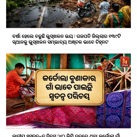
ବର୍ଷା ହେଲେ ବଢୁଛି ଭୁସ୍ଖଳନ ଭୟ : ଗଜପତି ଜିଲ୍ଲାର ୧୩୯ଟି
ସ୍ଥାନକୁ ଭୁସ୍ଖଳନ ସମ୍ଭାବ୍ୟ ଅଞ୍ଚଳ ଭାବେ ଚିହ୍ନଟ
ଜାତୀୟ ହସ୍ତତନ୍ତ ଦିବସ :୪୦ କିମି ଦୂରରେ ଥିବା କର୍ଡୋଲା ଗାଁ