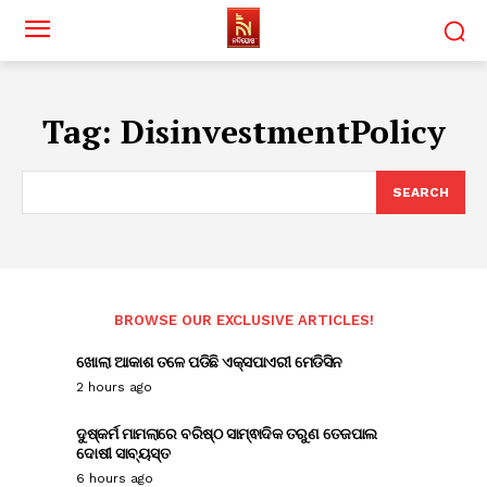
Tag:
DisinvestmentPolicy
SEARCH
BROWSE OUR EXCLUSIVE ARTICLES!
ଖୋଲା ଆକାଶ ତଳେ ପଡିଛି ଏକ୍ସପାଏରୀ ମେଡିସିନ
2 hours ago
ଦୁଷ୍କର୍ମ ମାମଲାରେ ବରିଷ୍ଠ ସାମ୍ଵାଦିକ ତରୁଣ ତେଜପାଲ
ଦୋଷୀ ସାବ୍ୟସ୍ତ
6 hours ago