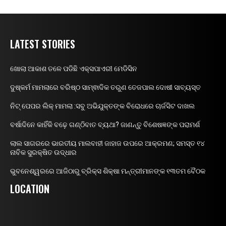
LATEST STORIES
ଖୋଲା ଆକାଶ ତଳେ ପଡିଛି ଏକ୍ସପାଏରୀ ମେଡିସିନ
ଦୁଷ୍କର୍ମ ମାମଲାରେ ବରିଷ୍ଠ ସାମ୍ଵାଦିକ ତରୁଣ ତେଜପାଲ ଦୋଷୀ ସାବ୍ୟସ୍ତ
ନିଟ୍ ପେପର ଲିକ୍ ମାମଲା :ସବୁ ଅଭିଯୁକ୍ତଙ୍କ ବିରୋଧରେ ଚାର୍ଜସିଟ ଦାଖଲ
ବର୍ଷାଦିନେ କାହିଁକି ବଢ଼େ ଗଣ୍ଠିବାତ ବ୍ୟଥା? ଜାଣନ୍ତୁ ବିଶେଷଜ୍ଞଙ୍କ ପରାମର୍ଶ
ଲାଲ ସାଗରରେ ଭାରତୀୟ ମାଲବାହୀ ଜାହାଜ ଉପରେ ଆକ୍ରମଣ; ସମସ୍ତ ୧୪
ନାବିକ ସୁରକ୍ଷିତ ଉଦ୍ଧାର
ଭୁବନେଶ୍ୱରରେ ଆଜିଠାରୁ ବ୍ରିକ୍ସ ଶିକ୍ଷା ମନ୍ତ୍ରୀମାନଙ୍କ ୧୩ତମ ବୈଠକ
LOCATION