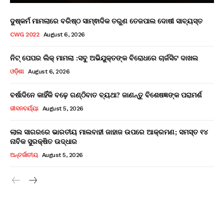
ଦୁଷ୍କର୍ମ ମାମଲାରେ ବରିଷ୍ଠ ସାମ୍ଵାଦିକ ତରୁଣ ତେଜପାଲ ଦୋଷୀ ସାବ୍ୟସ୍ତ
CWG 2022
August 6, 2026
ନିଟ୍ ପେପର ଲିକ୍ ମାମଲା :ସବୁ ଅଭିଯୁକ୍ତଙ୍କ ବିରୋଧରେ ଚାର୍ଜସିଟ ଦାଖଲ
ଓଡ଼ିଶା
August 6, 2026
ବର୍ଷାଦିନେ କାହିଁକି ବଢ଼େ ଗଣ୍ଠିବାତ ବ୍ୟଥା? ଜାଣନ୍ତୁ ବିଶେଷଜ୍ଞଙ୍କ ପରାମର୍ଶ
ଜୀବନଚର୍ଯ୍ୟା
August 5, 2026
ଲାଲ ସାଗରରେ ଭାରତୀୟ ମାଲବାହୀ ଜାହାଜ ଉପରେ ଆକ୍ରମଣ; ସମସ୍ତ ୧୪
ନାବିକ ସୁରକ୍ଷିତ ଉଦ୍ଧାର
ଅନ୍ତର୍ଜାତୀୟ
August 5, 2026