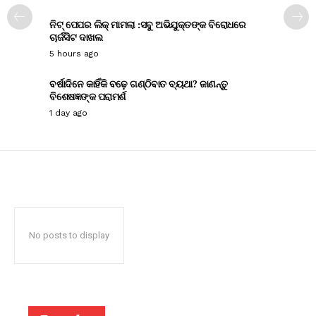
ନିଟ୍ ପେପର ଲିକ୍ ମାମଲା :ସବୁ ଅଭିଯୁକ୍ତଙ୍କ ବିରୋଧରେ
ଚାର୍ଜସିଟ ଦାଖଲ
5 hours ago
ବର୍ଷାଦିନେ କାହିଁକି ବଢ଼େ ଗଣ୍ଠିବାତ ବ୍ୟଥା? ଜାଣନ୍ତୁ
ବିଶେଷଜ୍ଞଙ୍କ ପରାମର୍ଶ
1 day ago
No posts to display