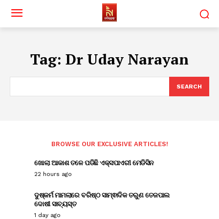
Tag:
Dr Uday Narayan
SEARCH
BROWSE OUR EXCLUSIVE ARTICLES!
ଖୋଲା ଆକାଶ ତଳେ ପଡିଛି ଏକ୍ସପାଏରୀ ମେଡିସିନ
22 hours ago
ଦୁଷ୍କର୍ମ ମାମଲାରେ ବରିଷ୍ଠ ସାମ୍ଵାଦିକ ତରୁଣ ତେଜପାଲ
ଦୋଷୀ ସାବ୍ୟସ୍ତ
1 day ago