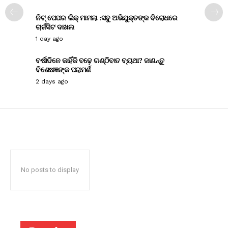
ନିଟ୍ ପେପର ଲିକ୍ ମାମଲା :ସବୁ ଅଭିଯୁକ୍ତଙ୍କ ବିରୋଧରେ
ଚାର୍ଜସିଟ ଦାଖଲ
1 day ago
ବର୍ଷାଦିନେ କାହିଁକି ବଢ଼େ ଗଣ୍ଠିବାତ ବ୍ୟଥା? ଜାଣନ୍ତୁ
ବିଶେଷଜ୍ଞଙ୍କ ପରାମର୍ଶ
2 days ago
No posts to display