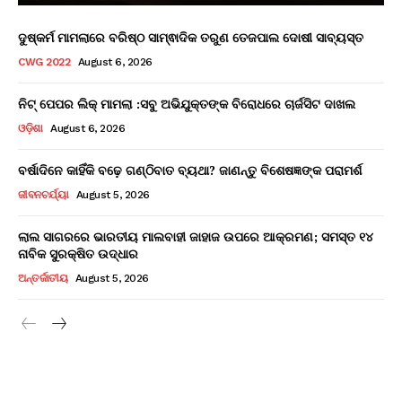
ଦୁଷ୍କର୍ମ ମାମଲାରେ ବରିଷ୍ଠ ସାମ୍ଵାଦିକ ତରୁଣ ତେଜପାଲ ଦୋଷୀ ସାବ୍ୟସ୍ତ
CWG 2022
August 6, 2026
ନିଟ୍ ପେପର ଲିକ୍ ମାମଲା :ସବୁ ଅଭିଯୁକ୍ତଙ୍କ ବିରୋଧରେ ଚାର୍ଜସିଟ ଦାଖଲ
ଓଡ଼ିଶା
August 6, 2026
ବର୍ଷାଦିନେ କାହିଁକି ବଢ଼େ ଗଣ୍ଠିବାତ ବ୍ୟଥା? ଜାଣନ୍ତୁ ବିଶେଷଜ୍ଞଙ୍କ ପରାମର୍ଶ
ଜୀବନଚର୍ଯ୍ୟା
August 5, 2026
ଲାଲ ସାଗରରେ ଭାରତୀୟ ମାଲବାହୀ ଜାହାଜ ଉପରେ ଆକ୍ରମଣ; ସମସ୍ତ ୧୪
ନାବିକ ସୁରକ୍ଷିତ ଉଦ୍ଧାର
ଅନ୍ତର୍ଜାତୀୟ
August 5, 2026