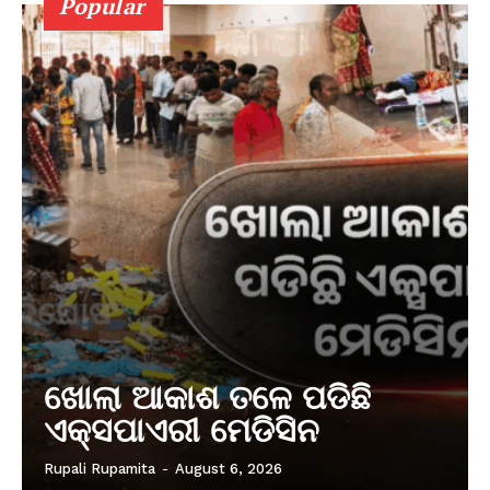
Popular
ଖୋଲା ଆକାଶ ତଳେ ପଡିଛି
ଏକ୍ସପାଏରୀ ମେଡିସିନ
Rupali Rupamita
-
August 6, 2026