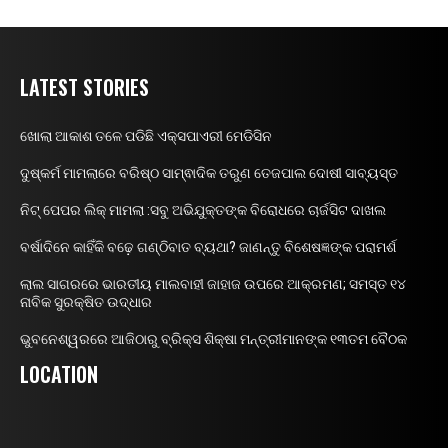
LATEST STORIES
ଖୋଲା ଆକାଶ ତଳେ ପଡିଛି ଏକ୍ସପାଏରୀ ମେଡିସିନ
ଦୁଷ୍କର୍ମ ମାମଲାରେ ବରିଷ୍ଠ ସାମ୍ଵାଦିକ ତରୁଣ ତେଜପାଲ ଦୋଷୀ ସାବ୍ୟସ୍ତ
ନିଟ୍ ପେପର ଲିକ୍ ମାମଲା :ସବୁ ଅଭିଯୁକ୍ତଙ୍କ ବିରୋଧରେ ଚାର୍ଜସିଟ ଦାଖଲ
ବର୍ଷାଦିନେ କାହିଁକି ବଢ଼େ ଗଣ୍ଠିବାତ ବ୍ୟଥା? ଜାଣନ୍ତୁ ବିଶେଷଜ୍ଞଙ୍କ ପରାମର୍ଶ
ଲାଲ ସାଗରରେ ଭାରତୀୟ ମାଲବାହୀ ଜାହାଜ ଉପରେ ଆକ୍ରମଣ; ସମସ୍ତ ୧୪
ନାବିକ ସୁରକ୍ଷିତ ଉଦ୍ଧାର
ଭୁବନେଶ୍ୱରରେ ଆଜିଠାରୁ ବ୍ରିକ୍ସ ଶିକ୍ଷା ମନ୍ତ୍ରୀମାନଙ୍କ ୧୩ତମ ବୈଠକ
LOCATION