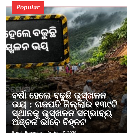
Popular
ବର୍ଷା ହେଲେ ବଢୁଛି ଭୁସ୍ଖଳନ
ଭୟ : ଗଜପତି ଜିଲ୍ଲାର ୧୩୯ଟି
ସ୍ଥାନକୁ ଭୁସ୍ଖଳନ ସମ୍ଭାବ୍ୟ
ଅଞ୍ଚଳ ଭାବେ ଚିହ୍ନଟ
Rupali Rupamita
-
August 7, 2026