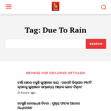
Tag:
Due To Rain
SEARCH
BROWSE OUR EXCLUSIVE ARTICLES!
ବର୍ଷା ହେଲେ ବଢୁଛି ଭୁସ୍ଖଳନ ଭୟ : ଗଜପତି ଜିଲ୍ଲାର ୧୩୯ଟି
ସ୍ଥାନକୁ ଭୁସ୍ଖଳନ ସମ୍ଭାବ୍ୟ ଅଞ୍ଚଳ ଭାବେ ଚିହ୍ନଟ
21 hours ago
ତେଜୁଛି ରେଭେନ୍ସା ବିବାଦ : ମୁଖ୍ୟ ଫାଟକ ଆଗରେ
ଆନ୍ଦୋଳନ