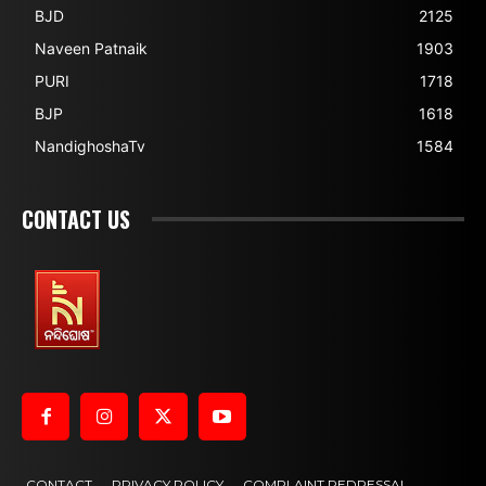
BJD
2125
Naveen Patnaik
1903
PURI
1718
BJP
1618
NandighoshaTv
1584
CONTACT US
CONTACT
PRIVACY POLICY
COMPLAINT REDRESSAL