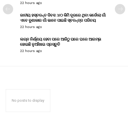
22 hours ago
ଜାତୀୟ ହସ୍ତତନ୍ତ ଦିବସ :୪୦ କିମି ଦୂରରେ ଥିବା କର୍ଡୋଲା ଗାଁ
ଏବେ ବୁଣାକାର ଗାଁ ଭାବେ ପାଇଛି ସ୍ବତନ୍ତ୍ର ପରିଚୟ
22 hours ago
ଲଗ୍ନ ନିର୍ଣ୍ଣୟ ହେବା ପରେ ଆଜିଠୁ ଘରେ ଘରେ ଆରମ୍ଭ
ହୋଇଛି ନୁଆଁଖାଇ ପ୍ରସ୍ତୁତି
22 hours ago
No posts to display