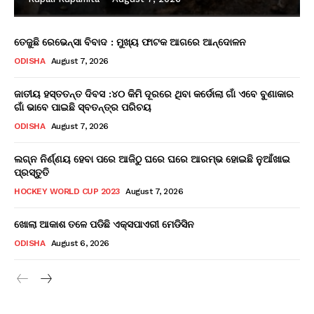
ତେଜୁଛି ରେଭେନ୍ସା ବିବାଦ : ମୁଖ୍ୟ ଫାଟକ ଆଗରେ ଆନ୍ଦୋଳନ
ODISHA
August 7, 2026
ଜାତୀୟ ହସ୍ତତନ୍ତ ଦିବସ :୪୦ କିମି ଦୂରରେ ଥିବା କର୍ଡୋଲା ଗାଁ ଏବେ ବୁଣାକାର
ଗାଁ ଭାବେ ପାଇଛି ସ୍ବତନ୍ତ୍ର ପରିଚୟ
ODISHA
August 7, 2026
ଲଗ୍ନ ନିର୍ଣ୍ଣୟ ହେବା ପରେ ଆଜିଠୁ ଘରେ ଘରେ ଆରମ୍ଭ ହୋଇଛି ନୁଆଁଖାଇ
ପ୍ରସ୍ତୁତି
HOCKEY WORLD CUP 2023
August 7, 2026
ଖୋଲା ଆକାଶ ତଳେ ପଡିଛି ଏକ୍ସପାଏରୀ ମେଡିସିନ
ODISHA
August 6, 2026