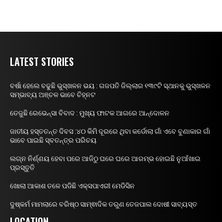
LATEST STORIES
ବର୍ଷା ହେଲେ ବଢୁଛି ଭୁସ୍ଖଳନ ଭୟ : ଗଜପତି ଜିଲ୍ଲାର ୧୩୯ଟି ସ୍ଥାନକୁ ଭୁସ୍ଖଳନ
ସମ୍ଭାବ୍ୟ ଅଞ୍ଚଳ ଭାବେ ଚିହ୍ନଟ
ତେଜୁଛି ରେଭେନ୍ସା ବିବାଦ : ମୁଖ୍ୟ ଫାଟକ ଆଗରେ ଆନ୍ଦୋଳନ
ଜାତୀୟ ହସ୍ତତନ୍ତ ଦିବସ :୪୦ କିମି ଦୂରରେ ଥିବା କର୍ଡୋଲା ଗାଁ ଏବେ ବୁଣାକାର ଗାଁ
ଭାବେ ପାଇଛି ସ୍ବତନ୍ତ୍ର ପରିଚୟ
ଲଗ୍ନ ନିର୍ଣ୍ଣୟ ହେବା ପରେ ଆଜିଠୁ ଘରେ ଘରେ ଆରମ୍ଭ ହୋଇଛି ନୁଆଁଖାଇ
ପ୍ରସ୍ତୁତି
ଖୋଲା ଆକାଶ ତଳେ ପଡିଛି ଏକ୍ସପାଏରୀ ମେଡିସିନ
ଦୁଷ୍କର୍ମ ମାମଲାରେ ବରିଷ୍ଠ ସାମ୍ଵାଦିକ ତରୁଣ ତେଜପାଲ ଦୋଷୀ ସାବ୍ୟସ୍ତ
LOCATION