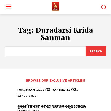
Tag:
Duradarsi Krida
Sanman
SEARCH
BROWSE OUR EXCLUSIVE ARTICLES!
ଖୋଲା ଆକାଶ ତଳେ ପଡିଛି ଏକ୍ସପାଏରୀ ମେଡିସିନ
22 hours ago
ଦୁଷ୍କର୍ମ ମାମଲାରେ ବରିଷ୍ଠ ସାମ୍ଵାଦିକ ତରୁଣ ତେଜପାଲ
ଦୋଷୀ ସାବ୍ୟସ୍ତ