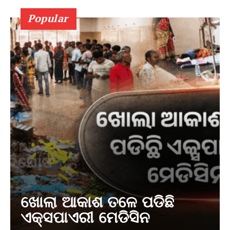
Popular
ଖୋଲା ଆକାଶ ତଳେ ପଡିଛି
ଏକ୍ସପାଏରୀ ମେଡିସିନ