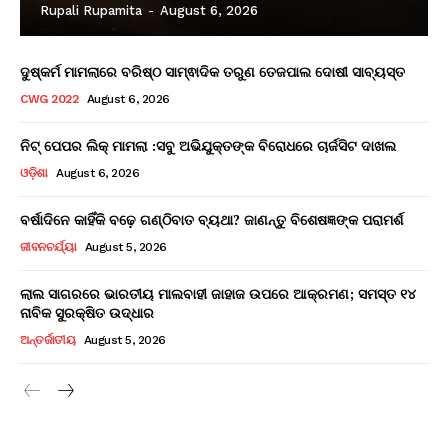
Rupali Rupamita
-
August 6, 2026
ଦୁଷ୍କର୍ମ ମାମଲାରେ ବରିଷ୍ଠ ସାମ୍ଵାଦିକ ତରୁଣ ତେଜପାଲ ଦୋଷୀ ସାବ୍ୟସ୍ତ
CWG 2022
August 6, 2026
ନିଟ୍ ପେପର ଲିକ୍ ମାମଲା :ସବୁ ଅଭିଯୁକ୍ତଙ୍କ ବିରୋଧରେ ଚାର୍ଜସିଟ ଦାଖଲ
ଓଡ଼ିଶା
August 6, 2026
ବର୍ଷାଦିନେ କାହିଁକି ବଢ଼େ ଗଣ୍ଠିବାତ ବ୍ୟଥା? ଜାଣନ୍ତୁ ବିଶେଷଜ୍ଞଙ୍କ ପରାମର୍ଶ
ଜୀବନଚର୍ଯ୍ୟା
August 5, 2026
ଲାଲ ସାଗରରେ ଭାରତୀୟ ମାଲବାହୀ ଜାହାଜ ଉପରେ ଆକ୍ରମଣ; ସମସ୍ତ ୧୪
ନାବିକ ସୁରକ୍ଷିତ ଉଦ୍ଧାର
ଅନ୍ତର୍ଜାତୀୟ
August 5, 2026