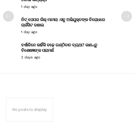
1 day ago
ନିଟ୍ ପେପର ଲିକ୍ ମାମଲା :ସବୁ ଅଭିଯୁକ୍ତଙ୍କ ବିରୋଧରେ
ଚାର୍ଜସିଟ ଦାଖଲ
1 day ago
ବର୍ଷାଦିନେ କାହିଁକି ବଢ଼େ ଗଣ୍ଠିବାତ ବ୍ୟଥା? ଜାଣନ୍ତୁ
ବିଶେଷଜ୍ଞଙ୍କ ପରାମର୍ଶ
2 days ago
No posts to display