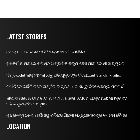
LATEST STORIES
ଖୋଲା ଆକାଶ ତଳେ ପଡିଛି ଏକ୍ସପାଏରୀ ମେଡିସିନ
ଦୁଷ୍କର୍ମ ମାମଲାରେ ବରିଷ୍ଠ ସାମ୍ଵାଦିକ ତରୁଣ ତେଜପାଲ ଦୋଷୀ ସାବ୍ୟସ୍ତ
ନିଟ୍ ପେପର ଲିକ୍ ମାମଲା :ସବୁ ଅଭିଯୁକ୍ତଙ୍କ ବିରୋଧରେ ଚାର୍ଜସିଟ ଦାଖଲ
ବର୍ଷାଦିନେ କାହିଁକି ବଢ଼େ ଗଣ୍ଠିବାତ ବ୍ୟଥା? ଜାଣନ୍ତୁ ବିଶେଷଜ୍ଞଙ୍କ ପରାମର୍ଶ
ଲାଲ ସାଗରରେ ଭାରତୀୟ ମାଲବାହୀ ଜାହାଜ ଉପରେ ଆକ୍ରମଣ; ସମସ୍ତ ୧୪
ନାବିକ ସୁରକ୍ଷିତ ଉଦ୍ଧାର
ଭୁବନେଶ୍ୱରରେ ଆଜିଠାରୁ ବ୍ରିକ୍ସ ଶିକ୍ଷା ମନ୍ତ୍ରୀମାନଙ୍କ ୧୩ତମ ବୈଠକ
LOCATION