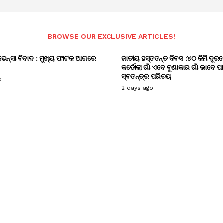
BROWSE OUR EXCLUSIVE ARTICLES!
ଭେନ୍ସା ବିବାଦ : ମୁଖ୍ୟ ଫାଟକ ଆଗରେ
ଜାତୀୟ ହସ୍ତତନ୍ତ ଦିବସ :୪୦ କିମି ଦୂରର
କର୍ଡୋଲା ଗାଁ ଏବେ ବୁଣାକାର ଗାଁ ଭାବେ ପ
ସ୍ବତନ୍ତ୍ର ପରିଚୟ
o
2 days ago