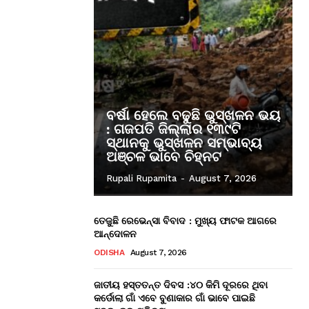
ବର୍ଷା ହେଲେ ବଢୁଛି ଭୁସ୍ଖଳନ ଭୟ
: ଗଜପତି ଜିଲ୍ଲାର ୧୩୯ଟି
ସ୍ଥାନକୁ ଭୁସ୍ଖଳନ ସମ୍ଭାବ୍ୟ
ଅଞ୍ଚଳ ଭାବେ ଚିହ୍ନଟ
Rupali Rupamita
-
August 7, 2026
ତେଜୁଛି ରେଭେନ୍ସା ବିବାଦ : ମୁଖ୍ୟ ଫାଟକ ଆଗରେ
ଆନ୍ଦୋଳନ
ODISHA
August 7, 2026
ଜାତୀୟ ହସ୍ତତନ୍ତ ଦିବସ :୪୦ କିମି ଦୂରରେ ଥିବା
କର୍ଡୋଲା ଗାଁ ଏବେ ବୁଣାକାର ଗାଁ ଭାବେ ପାଇଛି