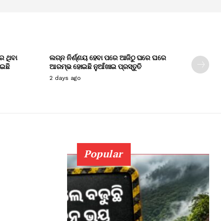
େ ଥିବା
ଲଗ୍ନ ନିର୍ଣ୍ଣୟ ହେବା ପରେ ଆଜିଠୁ ଘରେ ଘରେ
ାଇଛି
ଆରମ୍ଭ ହୋଇଛି ନୁଆଁଖାଇ ପ୍ରସ୍ତୁତି
2 days ago
Popular