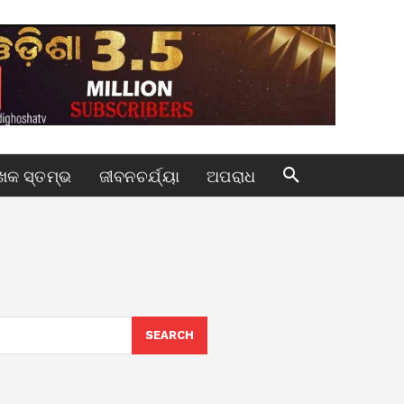
କ ସ୍ତମ୍ଭ
ଜୀବନଚର୍ଯ୍ୟା
ଅପରାଧ
SEARCH