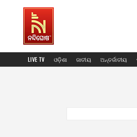
LIVE TV
ଓଡ଼ିଶା
ଜାତୀୟ
ଅନ୍ତର୍ଜାତୀୟ