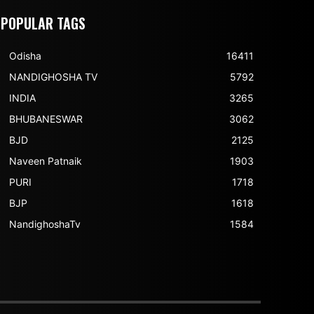
POPULAR TAGS
Odisha
16411
NANDIGHOSHA TV
5792
INDIA
3265
BHUBANESWAR
3062
BJD
2125
Naveen Patnaik
1903
PURI
1718
BJP
1618
NandighoshaTv
1584