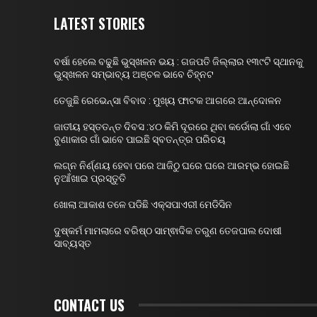
LATEST STORIES
ବର୍ଷା ହେଲେ ବଢୁଛି ଭୁସ୍ଖଳନ ଭୟ : ଗଜପତି ଜିଲ୍ଲାର ୧୩୯ଟି ସ୍ଥାନକୁ
ଭୁସ୍ଖଳନ ସମ୍ଭାବ୍ୟ ଅଞ୍ଚଳ ଭାବେ ଚିହ୍ନଟ
ତେଜୁଛି ରେଭେନ୍ସା ବିବାଦ : ମୁଖ୍ୟ ଫାଟକ ଆଗରେ ଆନ୍ଦୋଳନ
ଜାତୀୟ ହସ୍ତତନ୍ତ ଦିବସ :୪୦ କିମି ଦୂରରେ ଥିବା କର୍ଡୋଲା ଗାଁ ଏବେ
ବୁଣାକାର ଗାଁ ଭାବେ ପାଇଛି ସ୍ବତନ୍ତ୍ର ପରିଚୟ
ଲଗ୍ନ ନିର୍ଣ୍ଣୟ ହେବା ପରେ ଆଜିଠୁ ଘରେ ଘରେ ଆରମ୍ଭ ହୋଇଛି
ନୁଆଁଖାଇ ପ୍ରସ୍ତୁତି
ଖୋଲା ଆକାଶ ତଳେ ପଡିଛି ଏକ୍ସପାଏରୀ ମେଡିସିନ
ଦୁଷ୍କର୍ମ ମାମଲାରେ ବରିଷ୍ଠ ସାମ୍ଵାଦିକ ତରୁଣ ତେଜପାଲ ଦୋଷୀ
ସାବ୍ୟସ୍ତ
CONTACT US