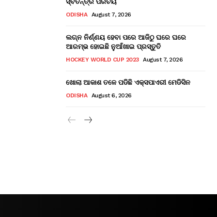
ସ୍ବତନ୍ତ୍ର ପରିଚୟ
ODISHA
August 7, 2026
ଲଗ୍ନ ନିର୍ଣ୍ଣୟ ହେବା ପରେ ଆଜିଠୁ ଘରେ ଘରେ
ଆରମ୍ଭ ହୋଇଛି ନୁଆଁଖାଇ ପ୍ରସ୍ତୁତି
HOCKEY WORLD CUP 2023
August 7, 2026
ଖୋଲା ଆକାଶ ତଳେ ପଡିଛି ଏକ୍ସପାଏରୀ ମେଡିସିନ
ODISHA
August 6, 2026