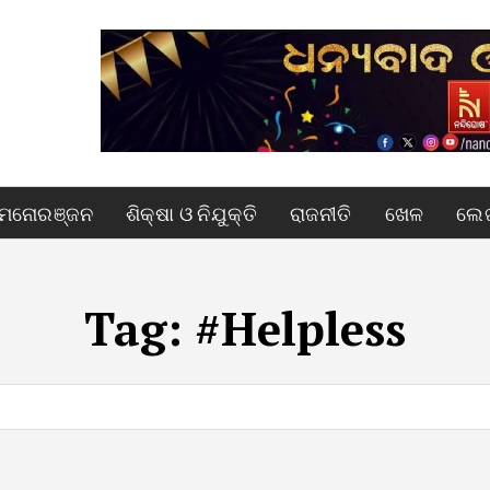
ମନୋରଞ୍ଜନ
ଶିକ୍ଷା ଓ ନିଯୁକ୍ତି
ରାଜନୀତି
ଖେଳ
ଲେଖ
Tag:
#Helpless