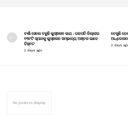
ବର୍ଷା ହେଲେ ବଢୁଛି ଭୁସ୍ଖଳନ ଭୟ : ଗଜପତି ଜିଲ୍ଲାର
ତେଜୁଛି ରେ
୧୩୯ଟି ସ୍ଥାନକୁ ଭୁସ୍ଖଳନ ସମ୍ଭାବ୍ୟ ଅଞ୍ଚଳ ଭାବେ
ଆନ୍ଦୋଳନ
ଚିହ୍ନଟ
2 days ag
2 days ago
No posts to display