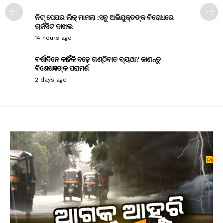
ନିଟ୍ ପେପର ଲିକ୍ ମାମଲା :ସବୁ ଅଭିଯୁକ୍ତଙ୍କ ବିରୋଧରେ
ଚାର୍ଜସିଟ ଦାଖଲ
14 hours ago
ବର୍ଷାଦିନେ କାହିଁକି ବଢ଼େ ଗଣ୍ଠିବାତ ବ୍ୟଥା? ଜାଣନ୍ତୁ
ବିଶେଷଜ୍ଞଙ୍କ ପରାମର୍ଶ
2 days ago