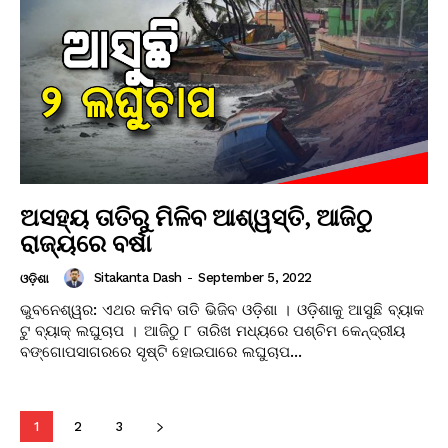
ଅସହ୍ୟ ତାତିରୁ ମିଳିବ ଆଶ୍ୱସ୍ତି, ଆଜିଠୁ
ରାଜ୍ୟରେ ବର୍ଷା
Sitakanta Dash
-
September 5, 2022
ଓଡ଼ିଶା
ଭୁବନେଶ୍ୱର: ଏଥର କମିବ ତାତି ଭିଜିବ ଓଡ଼ିଶା । ଓଡ଼ିଶାକୁ ଆସୁଛି ବ୍ୟାକ
ଟୁ ବ୍ୟାକ୍ ଲଘୁଚାପ । ଆଜିଠୁ ୮ ତାରିଖ ମଧ୍ୟରେ ପଶ୍ଚିମ କେନ୍ଦ୍ରୀୟ
ବଙ୍ଗୋପସାଗରରେ ସୃଷ୍ଟି ହୋଇପାରେ ଲଘୁଚାପ...
1
2
3