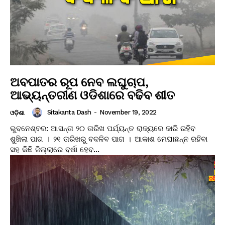
ଅବପାତର ରୂପ ନେବ ଲଘୁଚାପ,
ଆଭ୍ୟନ୍ତରୀଣ ଓଡିଶାରେ ବଢିବ ଶୀତ
Sitakanta Dash
-
November 19, 2022
ଓଡ଼ିଶା
ଭୁବନେଶ୍ବର: ଆସନ୍ତା ୨୦ ତାରିଖ ପର୍ଯ୍ୟନ୍ତ ରାଜ୍ୟରେ ଜାରି ରହିବ
ଶୁଖିଲା ପାଗ । ୨୧ ତାରିଖରୁ ବଦଳିବ ପାଗ । ଆକାଶ ମେଘାଛନ୍ନ ରହିବା
ସହ କିଛି ଜିଲ୍ଲାରେ ବର୍ଷା ହେବ...