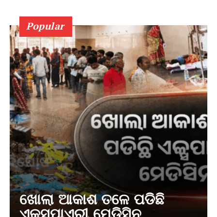
Popular
ଖୋଲା ଆକାଶ ତଳେ ପଡିଛି
ଏକ୍ସପାଏରୀ ମେଡିସିନ