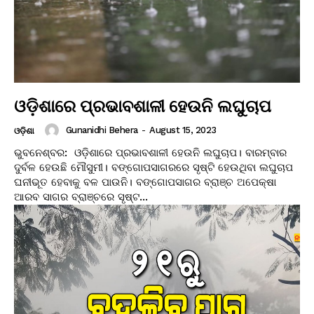
ଓଡ଼ିଶାରେ ପ୍ରଭାବଶାଳୀ ହେଉନି ଲଘୁଚାପ
Gunanidhi Behera
-
August 15, 2023
ଓଡ଼ିଶା
ଭୁବନେଶ୍ବର: ଓଡ଼ିଶାରେ ପ୍ରଭାବଶାଳୀ ହେଉନି ଲଘୁଚାପ। ବାରମ୍ବାର
ଦୁର୍ବଳ ହେଉଛି ମୌସୁମୀ। ବଙ୍ଗୋପସାଗରରେ ସୃଷ୍ଟି ହେଉଥିବା ଲଘୁଚାପ
ଘନୀଭୂତ ହେବାକୁ ବଳ ପାଉନି। ବଙ୍ଗୋପସାଗର ବ୍ରାଞ୍ଚ ଅପେକ୍ଷା
ଆରବ ସାଗର ବ୍ରାଞ୍ଚରେ ସୃଷ୍ଟ...