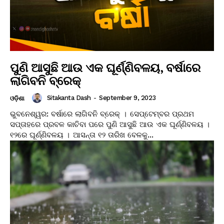
ପୁଣି ଆସୁଛି ଆଉ ଏକ ଘୂର୍ଣ୍ଣିବଳୟ, ବର୍ଷାରେ
ଲାଗିବନି ବ୍ରେକ୍
Sitakanta Dash
-
September 9, 2023
ଓଡ଼ିଶା
ଭୁବନେଶ୍ୱର: ବର୍ଷାରେ ଲାଗିବନି ବ୍ରେକ୍ । ସେପ୍ଟେମ୍ବର ପ୍ରଥମ
ସପ୍ତାହରେ ପ୍ରବଳ କାଚିବା ପରେ ପୁଣି ଆସୁଛି ଆଉ ଏକ ଘୂର୍ଣ୍ଣିବଳୟ ।
୧୨ରେ ଘୂର୍ଣ୍ଣିବଳୟ । ଆସନ୍ତା ୧୨ ତାରିଖ ବେଳକୁ...