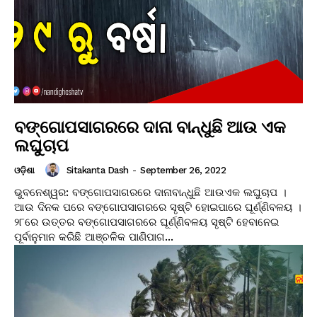
ବଙ୍ଗୋପସାଗରରେ ଦାନା ବାନ୍ଧୁଛି ଆଉ ଏକ
ଲଘୁଚାପ
Sitakanta Dash
-
September 26, 2022
ଓଡ଼ିଶା
ଭୁବନେଶ୍ୱର: ବଙ୍ଗୋପସାଗରରେ ଦାନାବାନ୍ଧୁଛି ଆଉଏକ ଲଘୁଚାପ ।
ଆଉ ଦିନକ ପରେ ବଙ୍ଗୋପସାଗରରେ ସୃଷ୍ଟି ହୋଇପାରେ ଘୂର୍ଣ୍ଣିବଳୟ ।
୨୮ରେ ଉତ୍ତର ବଙ୍ଗୋପସାଗରରେ ଘୂର୍ଣ୍ଣିବଳୟ ସୃଷ୍ଟି ହେବାନେଇ
ପୂର୍ବାନୁମାନ କରିଛି ଆଞ୍ଚଳିକ ପାଣିପାଗ...