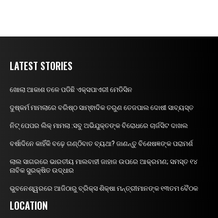
LATEST STORIES
ଖୋଲା ଆକାଶ ତଳେ ପଡିଛି ଏକ୍ସପାଏରୀ ମେଡିସିନ
ଦୁଷ୍କର୍ମ ମାମଲାରେ ବରିଷ୍ଠ ସାମ୍ଵାଦିକ ତରୁଣ ତେଜପାଲ ଦୋଷୀ ସାବ୍ୟସ୍ତ
ନିଟ୍ ପେପର ଲିକ୍ ମାମଲା :ସବୁ ଅଭିଯୁକ୍ତଙ୍କ ବିରୋଧରେ ଚାର୍ଜସିଟ ଦାଖଲ
ବର୍ଷାଦିନେ କାହିଁକି ବଢ଼େ ଗଣ୍ଠିବାତ ବ୍ୟଥା? ଜାଣନ୍ତୁ ବିଶେଷଜ୍ଞଙ୍କ ପରାମର୍ଶ
ଲାଲ ସାଗରରେ ଭାରତୀୟ ମାଲବାହୀ ଜାହାଜ ଉପରେ ଆକ୍ରମଣ; ସମସ୍ତ ୧୪
ନାବିକ ସୁରକ୍ଷିତ ଉଦ୍ଧାର
ଭୁବନେଶ୍ୱରରେ ଆଜିଠାରୁ ବ୍ରିକ୍ସ ଶିକ୍ଷା ମନ୍ତ୍ରୀମାନଙ୍କ ୧୩ତମ ବୈଠକ
LOCATION