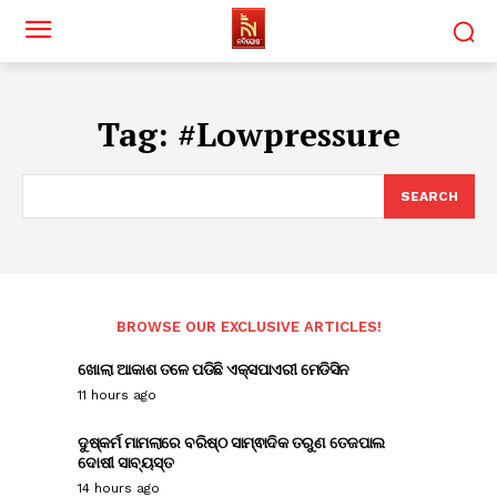
Tag:
#Lowpressure
SEARCH
BROWSE OUR EXCLUSIVE ARTICLES!
ଖୋଲା ଆକାଶ ତଳେ ପଡିଛି ଏକ୍ସପାଏରୀ ମେଡିସିନ
11 hours ago
ଦୁଷ୍କର୍ମ ମାମଲାରେ ବରିଷ୍ଠ ସାମ୍ଵାଦିକ ତରୁଣ ତେଜପାଲ
ଦୋଷୀ ସାବ୍ୟସ୍ତ
14 hours ago