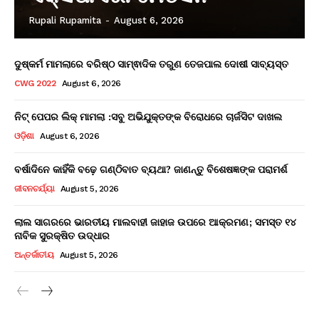
Rupali Rupamita
-
August 6, 2026
ଦୁଷ୍କର୍ମ ମାମଲାରେ ବରିଷ୍ଠ ସାମ୍ଵାଦିକ ତରୁଣ ତେଜପାଲ ଦୋଷୀ ସାବ୍ୟସ୍ତ
CWG 2022
August 6, 2026
ନିଟ୍ ପେପର ଲିକ୍ ମାମଲା :ସବୁ ଅଭିଯୁକ୍ତଙ୍କ ବିରୋଧରେ ଚାର୍ଜସିଟ ଦାଖଲ
ଓଡ଼ିଶା
August 6, 2026
ବର୍ଷାଦିନେ କାହିଁକି ବଢ଼େ ଗଣ୍ଠିବାତ ବ୍ୟଥା? ଜାଣନ୍ତୁ ବିଶେଷଜ୍ଞଙ୍କ ପରାମର୍ଶ
ଜୀବନଚର୍ଯ୍ୟା
August 5, 2026
ଲାଲ ସାଗରରେ ଭାରତୀୟ ମାଲବାହୀ ଜାହାଜ ଉପରେ ଆକ୍ରମଣ; ସମସ୍ତ ୧୪
ନାବିକ ସୁରକ୍ଷିତ ଉଦ୍ଧାର
ଅନ୍ତର୍ଜାତୀୟ
August 5, 2026