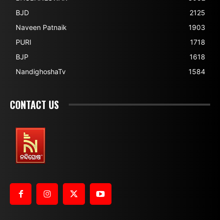
BJD
2125
Naveen Patnaik
1903
PURI
1718
BJP
1618
NandighoshaTv
1584
CONTACT US