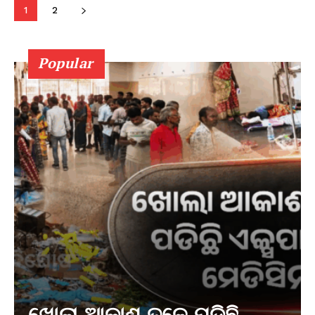
1
2
Popular
ଖୋଲା ଆକାଶ ତଳେ ପଡିଛି