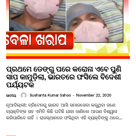
ପ୍ରଥମେ ଡେଙ୍ଗୁ ପରେ କରୋନା ଏବେ ପୁଣି
ସାପ କାମୁଡ଼ିଲା, ଭାରତରେ ଫସିଲେ ବିଦେଶୀ
ପର୍ଯ୍ୟଟକ
Sushanta Kumar Sahoo
-
November 22, 2020
ଜାତୀୟ
ନୂଆଦିଲ୍ଲୀ: ବ୍ରିଟେନରୁ ଭାରତ ଆସି ସମାଜସେବା କରୁଥିବା ଜଣେ
ବ୍ୟକ୍ତିଙ୍କ ସହ ଏମିତି କିଛି ଘଟିଛି ଯାହା ଜାଣିଲେ ଆପଣ ବିଶ୍ୱାସ
କରିପାରିବେ ନାହିଁ । ରାଜସ୍ଥାନରେ ଫସିଥିବା ଏହି ବ୍ୟକ୍ତିଙ୍କୁ ଥରେ...