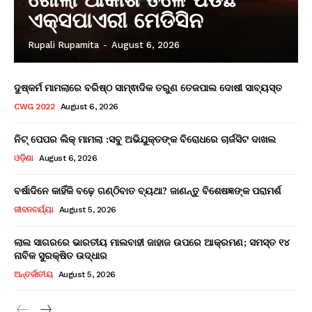
ଏକ୍ସପାଏରୀ ମେଡିସିନ
Rupali Rupamita
-
August 6, 2026
ଦୁଷ୍କର୍ମ ମାମଲାରେ ବରିଷ୍ଠ ସାମ୍ଵାଦିକ ତରୁଣ ତେଜପାଲ ଦୋଷୀ ସାବ୍ୟସ୍ତ
CWG 2022
August 6, 2026
ନିଟ୍ ପେପର ଲିକ୍ ମାମଲା :ସବୁ ଅଭିଯୁକ୍ତଙ୍କ ବିରୋଧରେ ଚାର୍ଜସିଟ ଦାଖଲ
ଓଡ଼ିଶା
August 6, 2026
ବର୍ଷାଦିନେ କାହିଁକି ବଢ଼େ ଗଣ୍ଠିବାତ ବ୍ୟଥା? ଜାଣନ୍ତୁ ବିଶେଷଜ୍ଞଙ୍କ ପରାମର୍ଶ
ଜୀବନଚର୍ଯ୍ୟା
August 5, 2026
ଲାଲ ସାଗରରେ ଭାରତୀୟ ମାଲବାହୀ ଜାହାଜ ଉପରେ ଆକ୍ରମଣ; ସମସ୍ତ ୧୪
ନାବିକ ସୁରକ୍ଷିତ ଉଦ୍ଧାର
ଅନ୍ତର୍ଜାତୀୟ
August 5, 2026