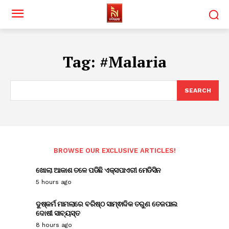
Tag:
#Malaria
SEARCH
BROWSE OUR EXCLUSIVE ARTICLES!
ଖୋଲା ଆକାଶ ତଳେ ପଡିଛି ଏକ୍ସପାଏରୀ ମେଡିସିନ
5 hours ago
ଦୁଷ୍କର୍ମ ମାମଲାରେ ବରିଷ୍ଠ ସାମ୍ଵାଦିକ ତରୁଣ ତେଜପାଲ
ଦୋଷୀ ସାବ୍ୟସ୍ତ
8 hours ago