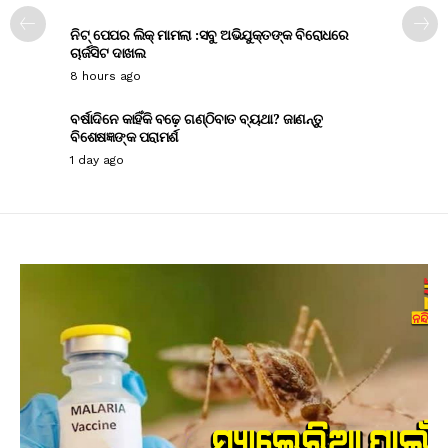
ନିଟ୍ ପେପର ଲିକ୍ ମାମଲା :ସବୁ ଅଭିଯୁକ୍ତଙ୍କ ବିରୋଧରେ
ଚାର୍ଜସିଟ ଦାଖଲ
8 hours ago
ବର୍ଷାଦିନେ କାହିଁକି ବଢ଼େ ଗଣ୍ଠିବାତ ବ୍ୟଥା? ଜାଣନ୍ତୁ
ବିଶେଷଜ୍ଞଙ୍କ ପରାମର୍ଶ
1 day ago