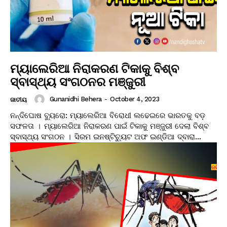
ମ୍ୟାଲେରିଆ ନିରାକରଣ ଟିକାକୁ ବିଶ୍ବ
ସ୍ବାସ୍ଥ୍ୟ ସଂଗଠନର ମଞ୍ଜୁରୀ
Gunanidhi Behera
-
October 4, 2023
ଜାତୀୟ
ନନ୍ଦିଘୋଷ ବ୍ୟୁରୋ: ମ୍ୟାଲେରିଆ ବିରୋଧୀ ଲଢେଇରେ ଭାରତକୁ ବଡ଼
ସଫଳତା । ମ୍ୟାଲେରିଆ ନିରାକରଣ ପାଇଁ ଟିକାକୁ ମଞ୍ଜୁରୀ ଦେଲା ବିଶ୍ବ
ସ୍ବାସ୍ଥ୍ୟ ସଂଗଠନ । ସିରମ ଇନଷ୍ଟିଚ୍ୟୁଟ ଅଫ ଇଣ୍ଡିଆ ଦ୍ବାରା...