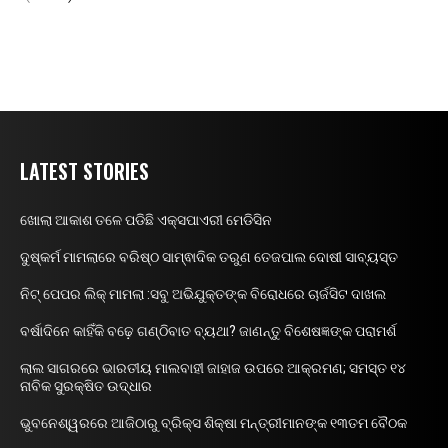
LATEST STORIES
ଖୋଲା ଆକାଶ ତଳେ ପଡିଛି ଏକ୍ସପାଏରୀ ମେଡିସିନ
ଦୁଷ୍କର୍ମ ମାମଲାରେ ବରିଷ୍ଠ ସାମ୍ଵାଦିକ ତରୁଣ ତେଜପାଲ ଦୋଷୀ ସାବ୍ୟସ୍ତ
ନିଟ୍ ପେପର ଲିକ୍ ମାମଲା :ସବୁ ଅଭିଯୁକ୍ତଙ୍କ ବିରୋଧରେ ଚାର୍ଜସିଟ ଦାଖଲ
ବର୍ଷାଦିନେ କାହିଁକି ବଢ଼େ ଗଣ୍ଠିବାତ ବ୍ୟଥା? ଜାଣନ୍ତୁ ବିଶେଷଜ୍ଞଙ୍କ ପରାମର୍ଶ
ଲାଲ ସାଗରରେ ଭାରତୀୟ ମାଲବାହୀ ଜାହାଜ ଉପରେ ଆକ୍ରମଣ; ସମସ୍ତ ୧୪
ନାବିକ ସୁରକ୍ଷିତ ଉଦ୍ଧାର
ଭୁବନେଶ୍ୱରରେ ଆଜିଠାରୁ ବ୍ରିକ୍ସ ଶିକ୍ଷା ମନ୍ତ୍ରୀମାନଙ୍କ ୧୩ତମ ବୈଠକ