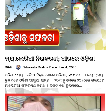
ମ୍ୟାଲେରିଆ ନିରାକରଣ; ଆଗରେ ଓଡ଼ିଶା
Sitakanta Dash
-
December 4, 2020
ଓଡ଼ିଶା
ଓଡିଶା : ମ୍ୟାଲେରିଆ ନିରାକରଣରେ ଓଡ଼ିଶାକୁ ସଫଳତା । ଅନ୍ୟ ରାଜ୍ୟ
ତୁଳନାରେ ଓଡ଼ିଶା ଆଗୁଆ ରାଜ୍ୟ । ୨୦୧୮ତୁଳନାରେ ୨୦୧୯ରେ ରାଜ୍ୟରେ
ମାଲେରିଆ ସଂକ୍ରମଣ କମିଛି । ବିଗତ ବର୍ଷ ତୁଳନାରେ...