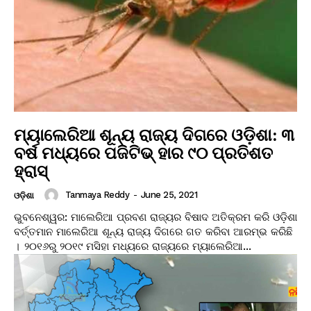
ମ୍ୟାଲେରିଆ ଶୂନ୍ୟ ରାଜ୍ୟ ଦିଗରେ ଓଡ଼ିଶା: ୩
ବର୍ଷ ମଧ୍ୟରେ ପଜିଟିଭ୍ ହାର ୯୦ ପ୍ରତିଶତ
ହ୍ରାସ୍
Tanmaya Reddy
-
June 25, 2021
ଓଡ଼ିଶା
ଭୁବନେଶ୍ୱର: ମାଲେରିଆ ପ୍ରବଣ ରାଜ୍ୟର ବିଷାଦ ଅତିକ୍ରମ କରି ଓଡ଼ିଶା
ବର୍ତ୍ତମାନ ମାଲେରିଆ ଶୂନ୍ୟ ରାଜ୍ୟ ଦିଗରେ ଗତ କରିବା ଆରମ୍ଭ କରିଛି
। ୨୦୧୬ରୁ ୨୦୧୯ ମସିହା ମଧ୍ୟରେ ରାଜ୍ୟରେ ମ୍ୟାଲେରିଆ...