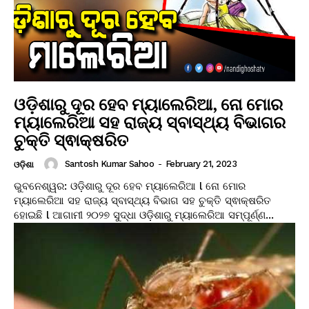
ଓଡ଼ିଶାରୁ ଦୂର ହେବ ମ୍ୟାଲେରିଆ, ନୋ ମୋର
ମ୍ୟାଲେରିଆ ସହ ରାଜ୍ୟ ସ୍ବାସ୍ଥ୍ୟ ବିଭାଗର
ଚୁକ୍ତି ସ୍ଵାକ୍ଷରିତ
Santosh Kumar Sahoo
-
February 21, 2023
ଓଡ଼ିଶା
ଭୁବନେଶ୍ୱର: ଓଡ଼ିଶାରୁ ଦୂର ହେବ ମ୍ୟାଲେରିଆ l ନୋ ମୋର
ମ୍ୟାଲେରିଆ ସହ ରାଜ୍ୟ ସ୍ବାସ୍ଥ୍ୟ ବିଭାଗ ସହ ଚୁକ୍ତି ସ୍ଵାକ୍ଷରିତ
ହୋଇଛି l ଆଗାମୀ ୨୦୨୭ ସୁଦ୍ଧା ଓଡ଼ିଶାରୁ ମ୍ୟାଲେରିଆ ସମ୍ପୂର୍ଣ୍ଣ...