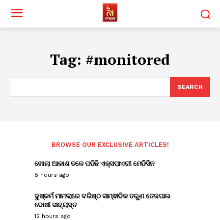
Tag:
#monitored
SEARCH
BROWSE OUR EXCLUSIVE ARTICLES!
ଖୋଲା ଆକାଶ ତଳେ ପଡିଛି ଏକ୍ସପାଏରୀ ମେଡିସିନ
8 hours ago
ଦୁଷ୍କର୍ମ ମାମଲାରେ ବରିଷ୍ଠ ସାମ୍ଵାଦିକ ତରୁଣ ତେଜପାଲ
ଦୋଷୀ ସାବ୍ୟସ୍ତ
12 hours ago