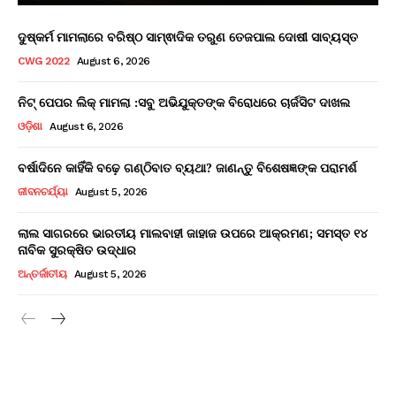
ଦୁଷ୍କର୍ମ ମାମଲାରେ ବରିଷ୍ଠ ସାମ୍ଵାଦିକ ତରୁଣ ତେଜପାଲ ଦୋଷୀ ସାବ୍ୟସ୍ତ
CWG 2022
August 6, 2026
ନିଟ୍ ପେପର ଲିକ୍ ମାମଲା :ସବୁ ଅଭିଯୁକ୍ତଙ୍କ ବିରୋଧରେ ଚାର୍ଜସିଟ ଦାଖଲ
ଓଡ଼ିଶା
August 6, 2026
ବର୍ଷାଦିନେ କାହିଁକି ବଢ଼େ ଗଣ୍ଠିବାତ ବ୍ୟଥା? ଜାଣନ୍ତୁ ବିଶେଷଜ୍ଞଙ୍କ ପରାମର୍ଶ
ଜୀବନଚର୍ଯ୍ୟା
August 5, 2026
ଲାଲ ସାଗରରେ ଭାରତୀୟ ମାଲବାହୀ ଜାହାଜ ଉପରେ ଆକ୍ରମଣ; ସମସ୍ତ ୧୪
ନାବିକ ସୁରକ୍ଷିତ ଉଦ୍ଧାର
ଅନ୍ତର୍ଜାତୀୟ
August 5, 2026