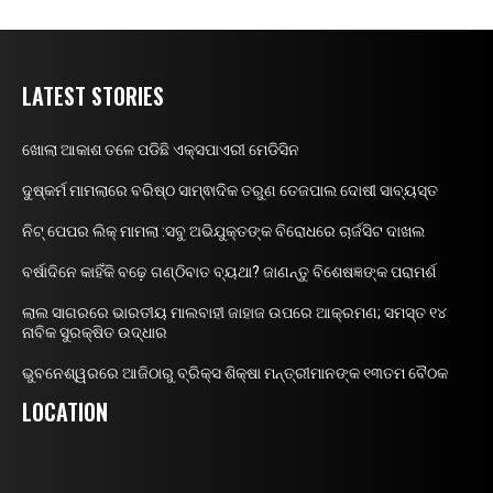
LATEST STORIES
ଖୋଲା ଆକାଶ ତଳେ ପଡିଛି ଏକ୍ସପାଏରୀ ମେଡିସିନ
ଦୁଷ୍କର୍ମ ମାମଲାରେ ବରିଷ୍ଠ ସାମ୍ଵାଦିକ ତରୁଣ ତେଜପାଲ ଦୋଷୀ ସାବ୍ୟସ୍ତ
ନିଟ୍ ପେପର ଲିକ୍ ମାମଲା :ସବୁ ଅଭିଯୁକ୍ତଙ୍କ ବିରୋଧରେ ଚାର୍ଜସିଟ ଦାଖଲ
ବର୍ଷାଦିନେ କାହିଁକି ବଢ଼େ ଗଣ୍ଠିବାତ ବ୍ୟଥା? ଜାଣନ୍ତୁ ବିଶେଷଜ୍ଞଙ୍କ ପରାମର୍ଶ
ଲାଲ ସାଗରରେ ଭାରତୀୟ ମାଲବାହୀ ଜାହାଜ ଉପରେ ଆକ୍ରମଣ; ସମସ୍ତ ୧୪
ନାବିକ ସୁରକ୍ଷିତ ଉଦ୍ଧାର
ଭୁବନେଶ୍ୱରରେ ଆଜିଠାରୁ ବ୍ରିକ୍ସ ଶିକ୍ଷା ମନ୍ତ୍ରୀମାନଙ୍କ ୧୩ତମ ବୈଠକ
LOCATION