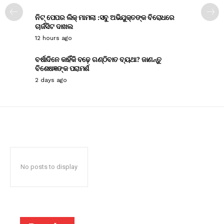
ନିଟ୍ ପେପର ଲିକ୍ ମାମଲା :ସବୁ ଅଭିଯୁକ୍ତଙ୍କ ବିରୋଧରେ
ଚାର୍ଜସିଟ ଦାଖଲ
12 hours ago
ବର୍ଷାଦିନେ କାହିଁକି ବଢ଼େ ଗଣ୍ଠିବାତ ବ୍ୟଥା? ଜାଣନ୍ତୁ
ବିଶେଷଜ୍ଞଙ୍କ ପରାମର୍ଶ
2 days ago
No posts to display