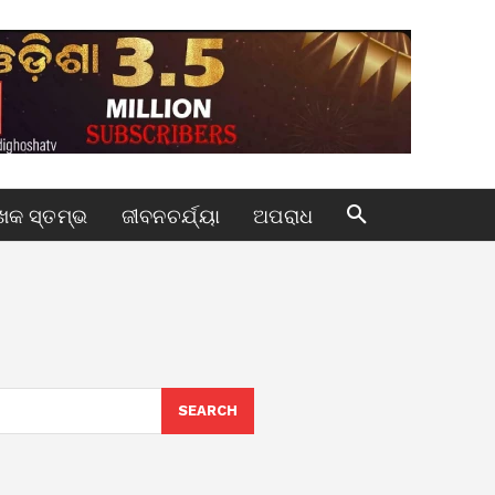
କ ସ୍ତମ୍ଭ
ଜୀବନଚର୍ଯ୍ୟା
ଅପରାଧ
SEARCH