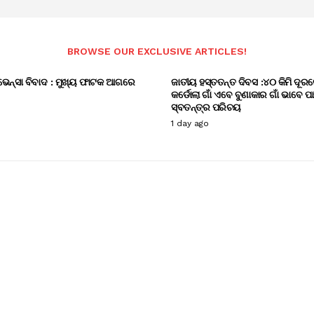
BROWSE OUR EXCLUSIVE ARTICLES!
ଭେନ୍ସା ବିବାଦ : ମୁଖ୍ୟ ଫାଟକ ଆଗରେ
ଜାତୀୟ ହସ୍ତତନ୍ତ ଦିବସ :୪୦ କିମି ଦୂରର
କର୍ଡୋଲା ଗାଁ ଏବେ ବୁଣାକାର ଗାଁ ଭାବେ ପ
ସ୍ବତନ୍ତ୍ର ପରିଚୟ
1 day ago