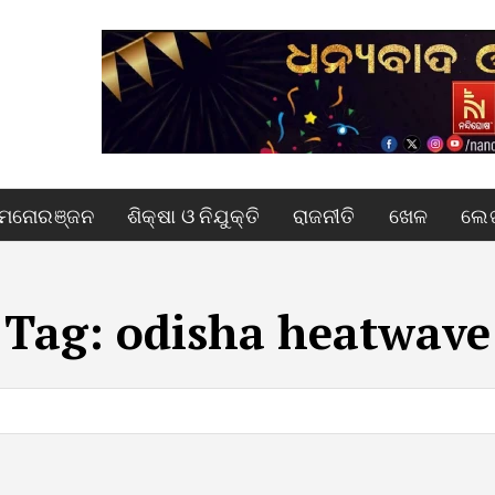
ମନୋରଞ୍ଜନ
ଶିକ୍ଷା ଓ ନିଯୁକ୍ତି
ରାଜନୀତି
ଖେଳ
ଲେଖ
Tag:
odisha heatwave