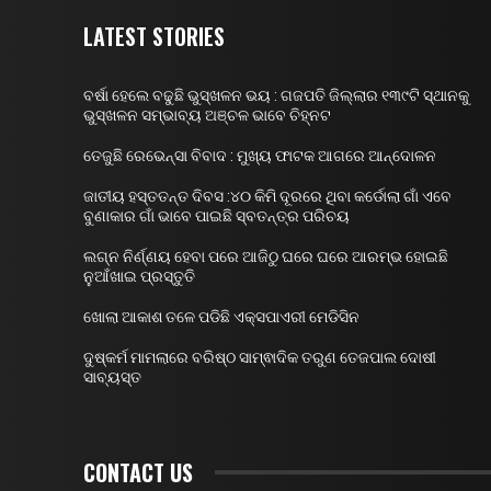
LATEST STORIES
ବର୍ଷା ହେଲେ ବଢୁଛି ଭୁସ୍ଖଳନ ଭୟ : ଗଜପତି ଜିଲ୍ଲାର ୧୩୯ଟି ସ୍ଥାନକୁ
ଭୁସ୍ଖଳନ ସମ୍ଭାବ୍ୟ ଅଞ୍ଚଳ ଭାବେ ଚିହ୍ନଟ
ତେଜୁଛି ରେଭେନ୍ସା ବିବାଦ : ମୁଖ୍ୟ ଫାଟକ ଆଗରେ ଆନ୍ଦୋଳନ
ଜାତୀୟ ହସ୍ତତନ୍ତ ଦିବସ :୪୦ କିମି ଦୂରରେ ଥିବା କର୍ଡୋଲା ଗାଁ ଏବେ
ବୁଣାକାର ଗାଁ ଭାବେ ପାଇଛି ସ୍ବତନ୍ତ୍ର ପରିଚୟ
ଲଗ୍ନ ନିର୍ଣ୍ଣୟ ହେବା ପରେ ଆଜିଠୁ ଘରେ ଘରେ ଆରମ୍ଭ ହୋଇଛି
ନୁଆଁଖାଇ ପ୍ରସ୍ତୁତି
ଖୋଲା ଆକାଶ ତଳେ ପଡିଛି ଏକ୍ସପାଏରୀ ମେଡିସିନ
ଦୁଷ୍କର୍ମ ମାମଲାରେ ବରିଷ୍ଠ ସାମ୍ଵାଦିକ ତରୁଣ ତେଜପାଲ ଦୋଷୀ
ସାବ୍ୟସ୍ତ
CONTACT US