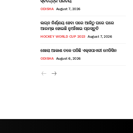
ସ୍ବତନ୍ତ୍ର ପରିଚୟ
ODISHA
August 7, 2026
ଲଗ୍ନ ନିର୍ଣ୍ଣୟ ହେବା ପରେ ଆଜିଠୁ ଘରେ ଘରେ
ଆରମ୍ଭ ହୋଇଛି ନୁଆଁଖାଇ ପ୍ରସ୍ତୁତି
HOCKEY WORLD CUP 2023
August 7, 2026
ଖୋଲା ଆକାଶ ତଳେ ପଡିଛି ଏକ୍ସପାଏରୀ ମେଡିସିନ
ODISHA
August 6, 2026