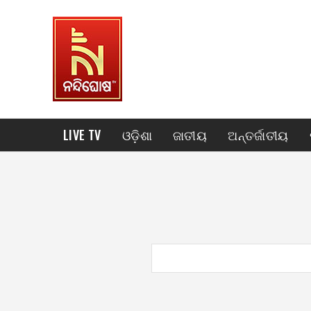
LIVE TV
ଓଡ଼ିଶା
ଜାତୀୟ
ଅନ୍ତର୍ଜାତୀୟ