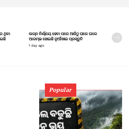
େ ଥିବା
ଲଗ୍ନ ନିର୍ଣ୍ଣୟ ହେବା ପରେ ଆଜିଠୁ ଘରେ ଘରେ
ାଇଛି
ଆରମ୍ଭ ହୋଇଛି ନୁଆଁଖାଇ ପ୍ରସ୍ତୁତି
1 day ago
Popular