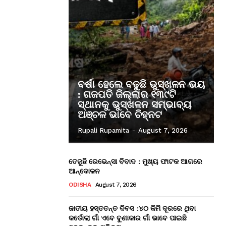
ବର୍ଷା ହେଲେ ବଢୁଛି ଭୁସ୍ଖଳନ ଭୟ
: ଗଜପତି ଜିଲ୍ଲାର ୧୩୯ଟି
ସ୍ଥାନକୁ ଭୁସ୍ଖଳନ ସମ୍ଭାବ୍ୟ
ଅଞ୍ଚଳ ଭାବେ ଚିହ୍ନଟ
Rupali Rupamita
-
August 7, 2026
ତେଜୁଛି ରେଭେନ୍ସା ବିବାଦ : ମୁଖ୍ୟ ଫାଟକ ଆଗରେ
ଆନ୍ଦୋଳନ
ODISHA
August 7, 2026
ଜାତୀୟ ହସ୍ତତନ୍ତ ଦିବସ :୪୦ କିମି ଦୂରରେ ଥିବା
କର୍ଡୋଲା ଗାଁ ଏବେ ବୁଣାକାର ଗାଁ ଭାବେ ପାଇଛି