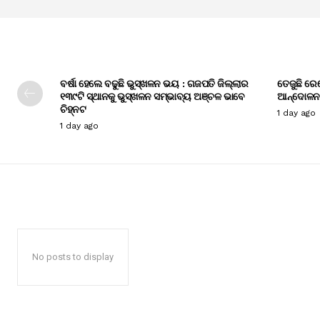
ବର୍ଷା ହେଲେ ବଢୁଛି ଭୁସ୍ଖଳନ ଭୟ : ଗଜପତି ଜିଲ୍ଲାର
ତେଜୁଛି ରେ
୧୩୯ଟି ସ୍ଥାନକୁ ଭୁସ୍ଖଳନ ସମ୍ଭାବ୍ୟ ଅଞ୍ଚଳ ଭାବେ
ଆନ୍ଦୋଳନ
ଚିହ୍ନଟ
1 day ago
1 day ago
No posts to display