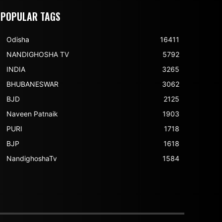
POPULAR TAGS
Odisha
16411
NANDIGHOSHA TV
5792
INDIA
3265
BHUBANESWAR
3062
BJD
2125
Naveen Patnaik
1903
PURI
1718
BJP
1618
NandighoshaTv
1584