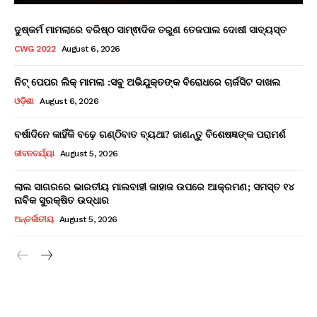
ଦୁଷ୍କର୍ମ ମାମଲାରେ ବରିଷ୍ଠ ସାମ୍ଵାଦିକ ତରୁଣ ତେଜପାଲ ଦୋଷୀ ସାବ୍ୟସ୍ତ
CWG 2022
August 6, 2026
ନିଟ୍ ପେପର ଲିକ୍ ମାମଲା :ସବୁ ଅଭିଯୁକ୍ତଙ୍କ ବିରୋଧରେ ଚାର୍ଜସିଟ ଦାଖଲ
ଓଡ଼ିଶା
August 6, 2026
ବର୍ଷାଦିନେ କାହିଁକି ବଢ଼େ ଗଣ୍ଠିବାତ ବ୍ୟଥା? ଜାଣନ୍ତୁ ବିଶେଷଜ୍ଞଙ୍କ ପରାମର୍ଶ
ଜୀବନଚର୍ଯ୍ୟା
August 5, 2026
ଲାଲ ସାଗରରେ ଭାରତୀୟ ମାଲବାହୀ ଜାହାଜ ଉପରେ ଆକ୍ରମଣ; ସମସ୍ତ ୧୪
ନାବିକ ସୁରକ୍ଷିତ ଉଦ୍ଧାର
ଅନ୍ତର୍ଜାତୀୟ
August 5, 2026