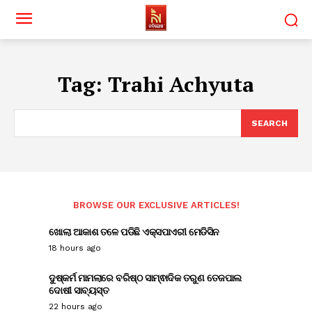
Tag:
Trahi Achyuta
SEARCH
BROWSE OUR EXCLUSIVE ARTICLES!
ଖୋଲା ଆକାଶ ତଳେ ପଡିଛି ଏକ୍ସପାଏରୀ ମେଡିସିନ
18 hours ago
ଦୁଷ୍କର୍ମ ମାମଲାରେ ବରିଷ୍ଠ ସାମ୍ଵାଦିକ ତରୁଣ ତେଜପାଲ
ଦୋଷୀ ସାବ୍ୟସ୍ତ
22 hours ago