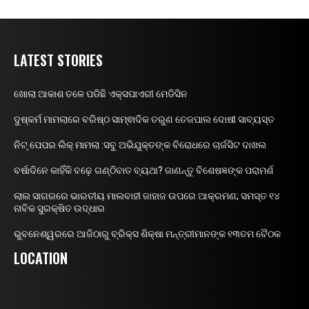
LATEST STORIES
ଖୋଲା ଆକାଶ ତଳେ ପଡିଛି ଏକ୍ସପାଏରୀ ମେଡିସିନ
ଦୁଷ୍କର୍ମ ମାମଲାରେ ବରିଷ୍ଠ ସାମ୍ଵାଦିକ ତରୁଣ ତେଜପାଲ ଦୋଷୀ ସାବ୍ୟସ୍ତ
ନିଟ୍ ପେପର ଲିକ୍ ମାମଲା :ସବୁ ଅଭିଯୁକ୍ତଙ୍କ ବିରୋଧରେ ଚାର୍ଜସିଟ ଦାଖଲ
ବର୍ଷାଦିନେ କାହିଁକି ବଢ଼େ ଗଣ୍ଠିବାତ ବ୍ୟଥା? ଜାଣନ୍ତୁ ବିଶେଷଜ୍ଞଙ୍କ ପରାମର୍ଶ
ଲାଲ ସାଗରରେ ଭାରତୀୟ ମାଲବାହୀ ଜାହାଜ ଉପରେ ଆକ୍ରମଣ; ସମସ୍ତ ୧୪
ନାବିକ ସୁରକ୍ଷିତ ଉଦ୍ଧାର
ଭୁବନେଶ୍ୱରରେ ଆଜିଠାରୁ ବ୍ରିକ୍ସ ଶିକ୍ଷା ମନ୍ତ୍ରୀମାନଙ୍କ ୧୩ତମ ବୈଠକ
LOCATION