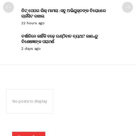
ନିଟ୍ ପେପର ଲିକ୍ ମାମଲା :ସବୁ ଅଭିଯୁକ୍ତଙ୍କ ବିରୋଧରେ
ଚାର୍ଜସିଟ ଦାଖଲ
22 hours ago
ବର୍ଷାଦିନେ କାହିଁକି ବଢ଼େ ଗଣ୍ଠିବାତ ବ୍ୟଥା? ଜାଣନ୍ତୁ
ବିଶେଷଜ୍ଞଙ୍କ ପରାମର୍ଶ
2 days ago
No posts to display