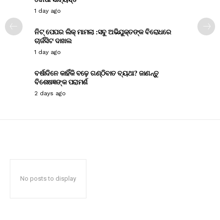
1 day ago
ନିଟ୍ ପେପର ଲିକ୍ ମାମଲା :ସବୁ ଅଭିଯୁକ୍ତଙ୍କ ବିରୋଧରେ
ଚାର୍ଜସିଟ ଦାଖଲ
1 day ago
ବର୍ଷାଦିନେ କାହିଁକି ବଢ଼େ ଗଣ୍ଠିବାତ ବ୍ୟଥା? ଜାଣନ୍ତୁ
ବିଶେଷଜ୍ଞଙ୍କ ପରାମର୍ଶ
2 days ago
No posts to display