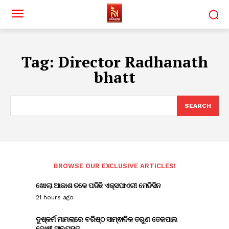
Tag:
Director Radhanath
bhatt
SEARCH
BROWSE OUR EXCLUSIVE ARTICLES!
ଖୋଲା ଆକାଶ ତଳେ ପଡିଛି ଏକ୍ସପାଏରୀ ମେଡିସିନ
21 hours ago
ଦୁଷ୍କର୍ମ ମାମଲାରେ ବରିଷ୍ଠ ସାମ୍ଵାଦିକ ତରୁଣ ତେଜପାଲ
ଦୋଷୀ ସାବ୍ୟସ୍ତ