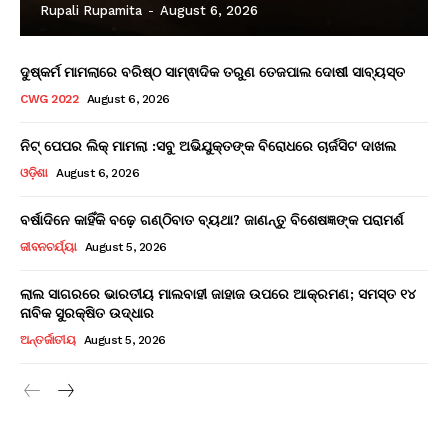
Rupali Rupamita
-
August 6, 2026
ଦୁଷ୍କର୍ମ ମାମଲାରେ ବରିଷ୍ଠ ସାମ୍ଵାଦିକ ତରୁଣ ତେଜପାଲ ଦୋଷୀ ସାବ୍ୟସ୍ତ
CWG 2022
August 6, 2026
ନିଟ୍ ପେପର ଲିକ୍ ମାମଲା :ସବୁ ଅଭିଯୁକ୍ତଙ୍କ ବିରୋଧରେ ଚାର୍ଜସିଟ ଦାଖଲ
ଓଡ଼ିଶା
August 6, 2026
ବର୍ଷାଦିନେ କାହିଁକି ବଢ଼େ ଗଣ୍ଠିବାତ ବ୍ୟଥା? ଜାଣନ୍ତୁ ବିଶେଷଜ୍ଞଙ୍କ ପରାମର୍ଶ
ଜୀବନଚର୍ଯ୍ୟା
August 5, 2026
ଲାଲ ସାଗରରେ ଭାରତୀୟ ମାଲବାହୀ ଜାହାଜ ଉପରେ ଆକ୍ରମଣ; ସମସ୍ତ ୧୪
ନାବିକ ସୁରକ୍ଷିତ ଉଦ୍ଧାର
ଅନ୍ତର୍ଜାତୀୟ
August 5, 2026