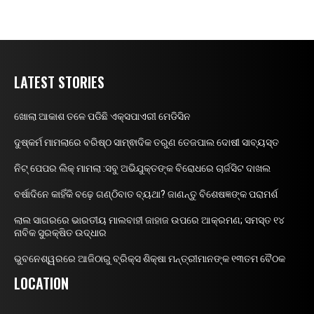
LATEST STORIES
ଖୋଲା ଆକାଶ ତଳେ ପଡିଛି ଏକ୍ସପାଏରୀ ମେଡିସିନ
ଦୁଷ୍କର୍ମ ମାମଲାରେ ବରିଷ୍ଠ ସାମ୍ଵାଦିକ ତରୁଣ ତେଜପାଲ ଦୋଷୀ ସାବ୍ୟସ୍ତ
ନିଟ୍ ପେପର ଲିକ୍ ମାମଲା :ସବୁ ଅଭିଯୁକ୍ତଙ୍କ ବିରୋଧରେ ଚାର୍ଜସିଟ ଦାଖଲ
ବର୍ଷାଦିନେ କାହିଁକି ବଢ଼େ ଗଣ୍ଠିବାତ ବ୍ୟଥା? ଜାଣନ୍ତୁ ବିଶେଷଜ୍ଞଙ୍କ ପରାମର୍ଶ
ଲାଲ ସାଗରରେ ଭାରତୀୟ ମାଲବାହୀ ଜାହାଜ ଉପରେ ଆକ୍ରମଣ; ସମସ୍ତ ୧୪
ନାବିକ ସୁରକ୍ଷିତ ଉଦ୍ଧାର
ଭୁବନେଶ୍ୱରରେ ଆଜିଠାରୁ ବ୍ରିକ୍ସ ଶିକ୍ଷା ମନ୍ତ୍ରୀମାନଙ୍କ ୧୩ତମ ବୈଠକ
LOCATION