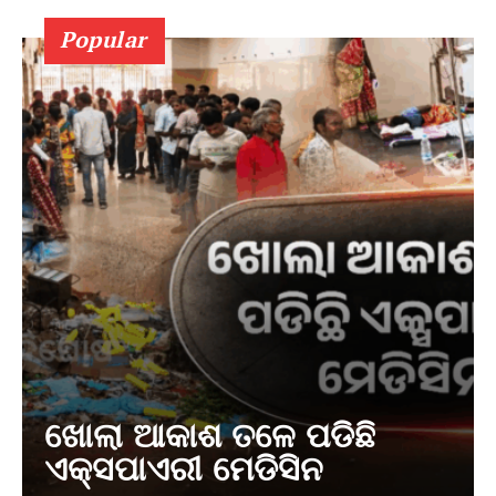
Popular
ଖୋଲା ଆକାଶ ତଳେ ପଡିଛି
ଏକ୍ସପାଏରୀ ମେଡିସିନ