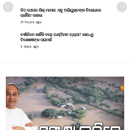
ନିଟ୍ ପେପର ଲିକ୍ ମାମଲା :ସବୁ ଅଭିଯୁକ୍ତଙ୍କ ବିରୋଧରେ
ଚାର୍ଜସିଟ ଦାଖଲ
21 hours ago
ବର୍ଷାଦିନେ କାହିଁକି ବଢ଼େ ଗଣ୍ଠିବାତ ବ୍ୟଥା? ଜାଣନ୍ତୁ
ବିଶେଷଜ୍ଞଙ୍କ ପରାମର୍ଶ
2 days ago