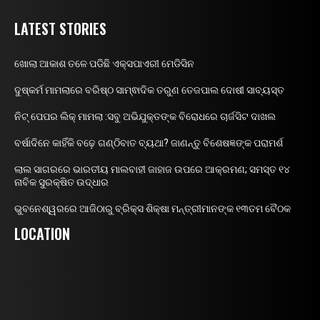
LATEST STORIES
ଖୋଲା ଆକାଶ ତଳେ ପଡିଛି ଏକ୍ସପାଏରୀ ମେଡିସିନ
ଦୁଷ୍କର୍ମ ମାମଲାରେ ବରିଷ୍ଠ ସାମ୍ଵାଦିକ ତରୁଣ ତେଜପାଲ ଦୋଷୀ ସାବ୍ୟସ୍ତ
ନିଟ୍ ପେପର ଲିକ୍ ମାମଲା :ସବୁ ଅଭିଯୁକ୍ତଙ୍କ ବିରୋଧରେ ଚାର୍ଜସିଟ ଦାଖଲ
ବର୍ଷାଦିନେ କାହିଁକି ବଢ଼େ ଗଣ୍ଠିବାତ ବ୍ୟଥା? ଜାଣନ୍ତୁ ବିଶେଷଜ୍ଞଙ୍କ ପରାମର୍ଶ
ଲାଲ ସାଗରରେ ଭାରତୀୟ ମାଲବାହୀ ଜାହାଜ ଉପରେ ଆକ୍ରମଣ; ସମସ୍ତ ୧୪
ନାବିକ ସୁରକ୍ଷିତ ଉଦ୍ଧାର
ଭୁବନେଶ୍ୱରରେ ଆଜିଠାରୁ ବ୍ରିକ୍ସ ଶିକ୍ଷା ମନ୍ତ୍ରୀମାନଙ୍କ ୧୩ତମ ବୈଠକ
LOCATION