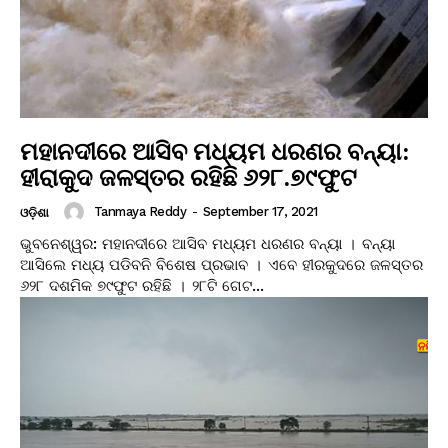
ମହାନଦୀରେ ଆସିବ ମଧ୍ୟମ ଧରଣର ବନ୍ୟା:
ହୀରାକୁଦ ଜଳସ୍ତର ରହିଛି ୬୨୮.୭୯ଫୁଟ
Tanmaya Reddy
-
September 17, 2021
ଓଡ଼ିଶା
ଭୁବନେଶ୍ୱର: ମହାନଦୀରେ ଆସିବ ମଧ୍ୟମ ଧରଣର ବନ୍ୟା । ବନ୍ୟା
ଆସିଲେ ମଧ୍ୟ ପଡିବନି ବିଶେଷ ପ୍ରଭାବ । ଏବେ ହୀରକୁଦରେ ଜଳସ୍ତର
୬୨୮ ଦଶମିକ ୭୯ଫୁଟ ରହିଛି । ୨୮ଟି ଗେଟ...