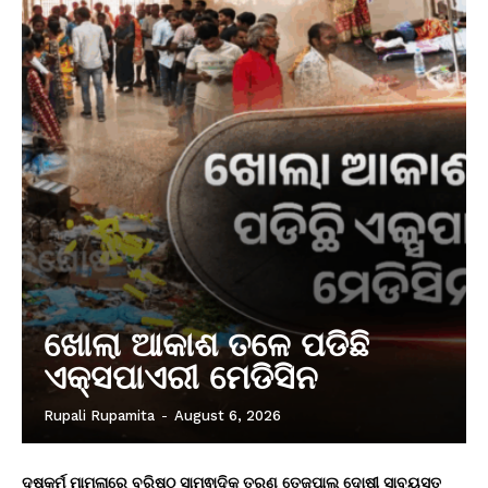
ଖୋଲା ଆକାଶ ତଳେ ପଡିଛି
ଏକ୍ସପାଏରୀ ମେଡିସିନ
Rupali Rupamita
-
August 6, 2026
ଦୁଷ୍କର୍ମ ମାମଲାରେ ବରିଷ୍ଠ ସାମ୍ଵାଦିକ ତରୁଣ ତେଜପାଲ ଦୋଷୀ ସାବ୍ୟସ୍ତ