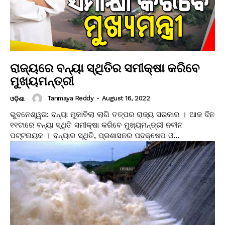
ରାଜ୍ୟରେ ବନ୍ୟା ସ୍ଥିତିର ସମୀକ୍ଷା କରିବେ
ମୁଖ୍ୟମନ୍ତ୍ରୀ
Tanmaya Reddy
-
August 16, 2022
ଓଡ଼ିଶା
ଭୁବନେଶ୍ୱର: ବନ୍ୟା ମୁକାବିଲା ଲାଗି ତତ୍ପର ରାଜ୍ୟ ସରକାର । ଆଜ ଦିନ
୧୧ଟାରେ ବନ୍ୟା ସ୍ଥିତି ସମୀକ୍ଷା କରିବେ ମୁଖ୍ୟମନ୍ତ୍ରୀ ନବୀନ
ପଟ୍ଟନାୟକ । ବନ୍ୟାର ସ୍ଥିତି, ପ୍ରଶାସନର ପଦକ୍ଷେପ ଓ...