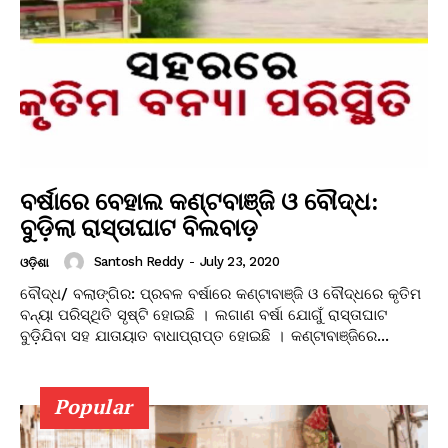
ବର୍ଷାରେ ବେହାଲ କଣ୍ଟବାଞ୍ଜି ଓ ବୌଦ୍ଧ:
ବୁଡ଼ିଲା ରାସ୍ତାଘାଟ ବିଲବାଡ଼
Santosh Reddy
-
July 23, 2020
ଓଡ଼ିଶା
ବୌଦ୍ଧ/ ବଲାଙ୍ଗିର: ପ୍ରବଳ ବର୍ଷାରେ କଣ୍ଟାବାଞ୍ଜି ଓ ବୌଦ୍ଧରେ କୃତିମ
ବନ୍ୟା ପରିସ୍ଥିତି ସୃଷ୍ଟି ହୋଇଛି । ଲଗାଣ ବର୍ଷା ଯୋଗୁଁ ରାସ୍ତାଘାଟ
ବୁଡ଼ିଯିବା ସହ ଯାତାୟାତ ବାଧାପ୍ରାପ୍ତ ହୋଇଛି । କଣ୍ଟାବାଞ୍ଜିରେ...
Popular