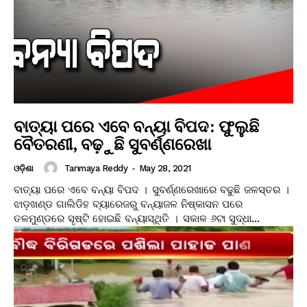
ବାତ୍ୟା ପରେ ଏବେ ବନ୍ୟା ବିପଦ: ଫୁଲୁଛି
ବୈତରଣୀ, ବଢ଼ୁଛି ସୁବର୍ଣ୍ଣରେଖା
Tanmaya Reddy
-
May 28, 2021
ଓଡ଼ିଶା
ବାତ୍ୟା ପରେ ଏବେ ବନ୍ୟା ବିପଦ । ସୁବର୍ଣ୍ଣରେଖାରେ ବଢୁଛି ଜଳସ୍ତର ।
ଝାଡ଼ଖଣ୍ଡ ଗାଲିଡିହ ବ୍ୟାରେଜରୁ ବନ୍ୟାଜଳ ନିଷ୍କାସନ ପରେ
ତଳମୁଣ୍ଡରେ ସୃଷ୍ଟି ହୋଇଛି ବନ୍ୟାସ୍ଥିତି । ସକାଳ ୬ଟା ସୁଦ୍ଧା...