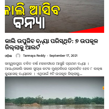
କାଲି ଉପୁଜିବ ବନ୍ୟା ପରିସ୍ଥିତି: ୭ ଉପକୂଳ
ଜିଲ୍ଲାକୁ ଆଲର୍ଟ
Tanmaya Reddy
-
September 17, 2021
ଓଡ଼ିଶା
ସମ୍ୱଲପୁର: ଚଳିତ ବର୍ଷ ମହାନଦୀରେ ଆସୁଛି ପ୍ରଥମ ବନ୍ୟା ।
ଆସନ୍ତାକାଲି ସକାଳ ସୁଦ୍ଧା କଟକ ମୁଣ୍ଡଳିରେ ପ୍ରବାହିତ ହେବ ୮ ଲକ୍ଷ
କ୍ୟୁସେକ୍‌ ବନ୍ୟାଜଳ । ଏଥିପାଇଁ ୭ଟି ଉପକୂଳ ଜିଲ୍ଲାକୁ...