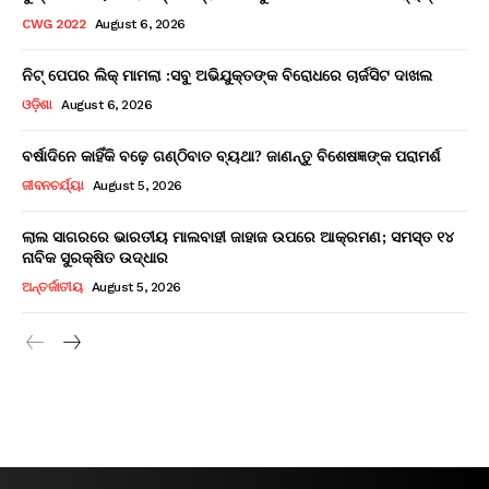
CWG 2022
August 6, 2026
ନିଟ୍ ପେପର ଲିକ୍ ମାମଲା :ସବୁ ଅଭିଯୁକ୍ତଙ୍କ ବିରୋଧରେ ଚାର୍ଜସିଟ ଦାଖଲ
ଓଡ଼ିଶା
August 6, 2026
ବର୍ଷାଦିନେ କାହିଁକି ବଢ଼େ ଗଣ୍ଠିବାତ ବ୍ୟଥା? ଜାଣନ୍ତୁ ବିଶେଷଜ୍ଞଙ୍କ ପରାମର୍ଶ
ଜୀବନଚର୍ଯ୍ୟା
August 5, 2026
ଲାଲ ସାଗରରେ ଭାରତୀୟ ମାଲବାହୀ ଜାହାଜ ଉପରେ ଆକ୍ରମଣ; ସମସ୍ତ ୧୪
ନାବିକ ସୁରକ୍ଷିତ ଉଦ୍ଧାର
ଅନ୍ତର୍ଜାତୀୟ
August 5, 2026