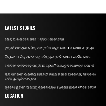
LATEST STORIES
ଖୋଲା ଆକାଶ ତଳେ ପଡିଛି ଏକ୍ସପାଏରୀ ମେଡିସିନ
ଦୁଷ୍କର୍ମ ମାମଲାରେ ବରିଷ୍ଠ ସାମ୍ଵାଦିକ ତରୁଣ ତେଜପାଲ ଦୋଷୀ ସାବ୍ୟସ୍ତ
ନିଟ୍ ପେପର ଲିକ୍ ମାମଲା :ସବୁ ଅଭିଯୁକ୍ତଙ୍କ ବିରୋଧରେ ଚାର୍ଜସିଟ ଦାଖଲ
ବର୍ଷାଦିନେ କାହିଁକି ବଢ଼େ ଗଣ୍ଠିବାତ ବ୍ୟଥା? ଜାଣନ୍ତୁ ବିଶେଷଜ୍ଞଙ୍କ ପରାମର୍ଶ
ଲାଲ ସାଗରରେ ଭାରତୀୟ ମାଲବାହୀ ଜାହାଜ ଉପରେ ଆକ୍ରମଣ; ସମସ୍ତ ୧୪
ନାବିକ ସୁରକ୍ଷିତ ଉଦ୍ଧାର
ଭୁବନେଶ୍ୱରରେ ଆଜିଠାରୁ ବ୍ରିକ୍ସ ଶିକ୍ଷା ମନ୍ତ୍ରୀମାନଙ୍କ ୧୩ତମ ବୈଠକ
LOCATION