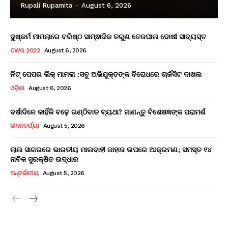
Rupali Rupamita
-
August 6, 2026
ଦୁଷ୍କର୍ମ ମାମଲାରେ ବରିଷ୍ଠ ସାମ୍ଵାଦିକ ତରୁଣ ତେଜପାଲ ଦୋଷୀ ସାବ୍ୟସ୍ତ
CWG 2022
August 6, 2026
ନିଟ୍ ପେପର ଲିକ୍ ମାମଲା :ସବୁ ଅଭିଯୁକ୍ତଙ୍କ ବିରୋଧରେ ଚାର୍ଜସିଟ ଦାଖଲ
ଓଡ଼ିଶା
August 6, 2026
ବର୍ଷାଦିନେ କାହିଁକି ବଢ଼େ ଗଣ୍ଠିବାତ ବ୍ୟଥା? ଜାଣନ୍ତୁ ବିଶେଷଜ୍ଞଙ୍କ ପରାମର୍ଶ
ଜୀବନଚର୍ଯ୍ୟା
August 5, 2026
ଲାଲ ସାଗରରେ ଭାରତୀୟ ମାଲବାହୀ ଜାହାଜ ଉପରେ ଆକ୍ରମଣ; ସମସ୍ତ ୧୪
ନାବିକ ସୁରକ୍ଷିତ ଉଦ୍ଧାର
ଅନ୍ତର୍ଜାତୀୟ
August 5, 2026