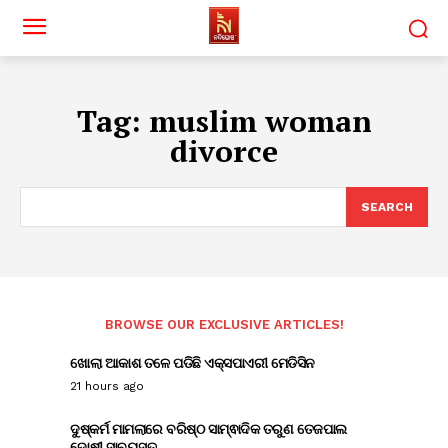
Tag:
muslim woman
divorce
SEARCH
BROWSE OUR EXCLUSIVE ARTICLES!
ଖୋଲା ଆକାଶ ତଳେ ପଡିଛି ଏକ୍ସପାଏରୀ ମେଡିସିନ
21 hours ago
ଦୁଷ୍କର୍ମ ମାମଲାରେ ବରିଷ୍ଠ ସାମ୍ଵାଦିକ ତରୁଣ ତେଜପାଲ
ଦୋଷୀ ସାବ୍ୟସ୍ତ