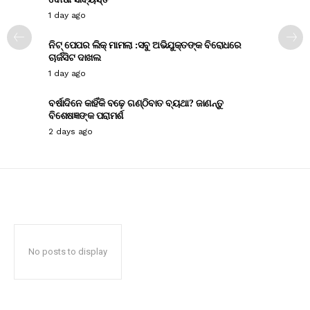
1 day ago
ନିଟ୍ ପେପର ଲିକ୍ ମାମଲା :ସବୁ ଅଭିଯୁକ୍ତଙ୍କ ବିରୋଧରେ
ଚାର୍ଜସିଟ ଦାଖଲ
1 day ago
ବର୍ଷାଦିନେ କାହିଁକି ବଢ଼େ ଗଣ୍ଠିବାତ ବ୍ୟଥା? ଜାଣନ୍ତୁ
ବିଶେଷଜ୍ଞଙ୍କ ପରାମର୍ଶ
2 days ago
No posts to display