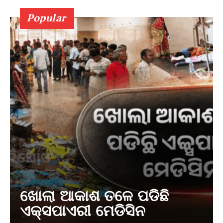
Popular
ଖୋଲା ଆକାଶ ତଳେ ପଡିଛି
ଏକ୍ସପାଏରୀ ମେଡିସିନ