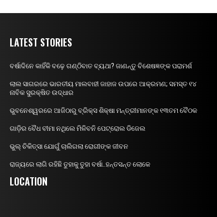
LATEST STORIES
ବର୍ଷାଦିନେ କାହିଁକି ବଢ଼େ ଗଣ୍ଠିବାତ ବ୍ୟଥା? ଜାଣନ୍ତୁ ବିଶେଷଜ୍ଞଙ୍କ ପରାମର୍ଶ
ଲାଲ ସାଗରରେ ଭାରତୀୟ ମାଲବାହୀ ଜାହାଜ ଉପରେ ଆକ୍ରମଣ; ସମସ୍ତ ୧୪
ନାବିକ ସୁରକ୍ଷିତ ଉଦ୍ଧାର
ଭୁବନେଶ୍ୱରରେ ଆଜିଠାରୁ ବ୍ରିକ୍ସ ଶିକ୍ଷା ମନ୍ତ୍ରୀମାନଙ୍କ ୧୩ତମ ବୈଠକ
ଗାଡ଼ିର ବୈଧ ବୀମା ନଥିଲେ ମିଳିବନି ପେଟ୍ରୋଲ ଡିଜେଲ
ଭୁଲ୍ ଚିକିତ୍ସା ଯୋଗୁଁ ଚାଲିଗଲା ରୋଗୀଙ୍କ ଜୀବନ
ରାଜ୍ୟରେ ଲାଗି ରହିଛି ତୁହାକୁ ତୁହା ବର୍ଷା..ହନ୍ତସନ୍ତ ଲୋକେ
LOCATION