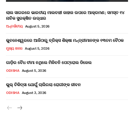
ଲାଲ ସାଗରରେ ଭାରତୀୟ ମାଲବାହୀ ଜାହାଜ ଉପରେ ଆକ୍ରମଣ; ସମସ୍ତ ୧୪
ନାବିକ ସୁରକ୍ଷିତ ଉଦ୍ଧାର
ଅନ୍ତର୍ଜାତୀୟ
August 5, 2026
ଭୁବନେଶ୍ୱରରେ ଆଜିଠାରୁ ବ୍ରିକ୍ସ ଶିକ୍ଷା ମନ୍ତ୍ରୀମାନଙ୍କ ୧୩ତମ ବୈଠକ
ମୁଖ୍ୟ ଖବର
August 5, 2026
ଗାଡ଼ିର ବୈଧ ବୀମା ନଥିଲେ ମିଳିବନି ପେଟ୍ରୋଲ ଡିଜେଲ
ODISHA
August 5, 2026
ଭୁଲ୍ ଚିକିତ୍ସା ଯୋଗୁଁ ଚାଲିଗଲା ରୋଗୀଙ୍କ ଜୀବନ
ODISHA
August 3, 2026