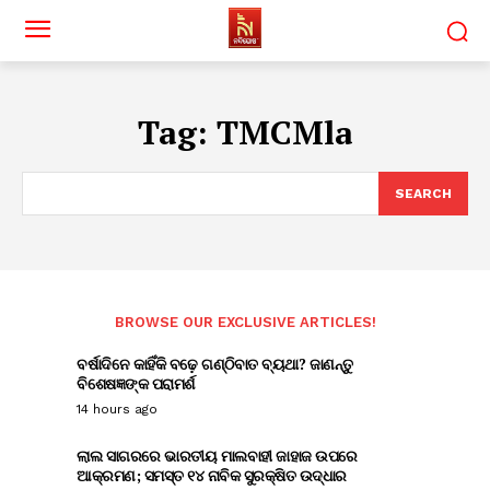
Tag:
TMCMla
SEARCH
BROWSE OUR EXCLUSIVE ARTICLES!
ବର୍ଷାଦିନେ କାହିଁକି ବଢ଼େ ଗଣ୍ଠିବାତ ବ୍ୟଥା? ଜାଣନ୍ତୁ
ବିଶେଷଜ୍ଞଙ୍କ ପରାମର୍ଶ
14 hours ago
ଲାଲ ସାଗରରେ ଭାରତୀୟ ମାଲବାହୀ ଜାହାଜ ଉପରେ
ଆକ୍ରମଣ; ସମସ୍ତ ୧୪ ନାବିକ ସୁରକ୍ଷିତ ଉଦ୍ଧାର