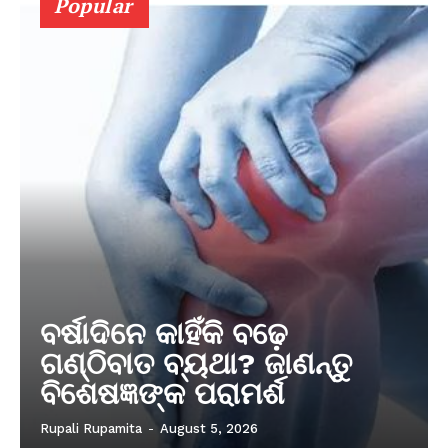
Popular
ବର୍ଷାଦିନେ କାହିଁକି ବଢ଼େ
ଗଣ୍ଠିବାତ ବ୍ୟଥା? ଜାଣନ୍ତୁ
ବିଶେଷଜ୍ଞଙ୍କ ପରାମର୍ଶ
Rupali Rupamita
-
August 5, 2026