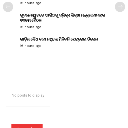
16 hours ago
ଭୁବନେଶ୍ୱରରେ ଆଜିଠାରୁ ବ୍ରିକ୍ସ ଶିକ୍ଷା ମନ୍ତ୍ରୀମାନଙ୍କ
୧୩ତମ ବୈଠକ
16 hours ago
ଗାଡ଼ିର ବୈଧ ବୀମା ନଥିଲେ ମିଳିବନି ପେଟ୍ରୋଲ ଡିଜେଲ
16 hours ago
No posts to display