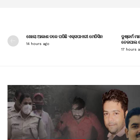
ଖୋଲା ଆକାଶ ତଳେ ପଡିଛି ଏକ୍ସପାଏରୀ ମେଡିସିନ
ଦୁଷ୍କର୍ମ ମ
ତେଜପାଲ ଦ
14 hours ago
17 hours 