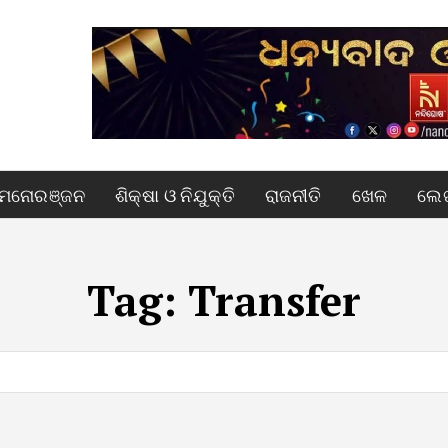
ମନୋରଞ୍ଜନ
ଶିକ୍ଷା ଓ ନିଯୁକ୍ତି
ରାଜନୀତି
ଖେଳ
ଲେଖ
Tag:
Transfer