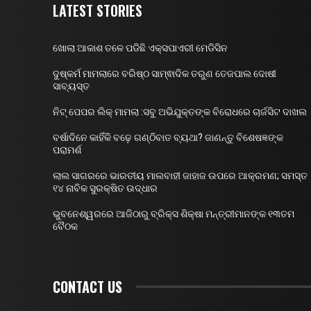
LATEST STORIES
ଖୋଲା ଆକାଶ ତଳେ ପଡିଛି ଏକ୍ସପାଏରୀ ମେଡିସିନ
ଦୁଷ୍କର୍ମ ମାମଲାରେ ବରିଷ୍ଠ ସାମ୍ଵାଦିକ ତରୁଣ ତେଜପାଲ ଦୋଷୀ
ସାବ୍ୟସ୍ତ
ନିଟ୍ ପେପର ଲିକ୍ ମାମଲା :ସବୁ ଅଭିଯୁକ୍ତଙ୍କ ବିରୋଧରେ ଚାର୍ଜସିଟ ଦାଖଲ
ବର୍ଷାଦିନେ କାହିଁକି ବଢ଼େ ଗଣ୍ଠିବାତ ବ୍ୟଥା? ଜାଣନ୍ତୁ ବିଶେଷଜ୍ଞଙ୍କ
ପରାମର୍ଶ
ଲାଲ ସାଗରରେ ଭାରତୀୟ ମାଲବାହୀ ଜାହାଜ ଉପରେ ଆକ୍ରମଣ; ସମସ୍ତ
୧୪ ନାବିକ ସୁରକ୍ଷିତ ଉଦ୍ଧାର
ଭୁବନେଶ୍ୱରରେ ଆଜିଠାରୁ ବ୍ରିକ୍ସ ଶିକ୍ଷା ମନ୍ତ୍ରୀମାନଙ୍କ ୧୩ତମ
ବୈଠକ
CONTACT US