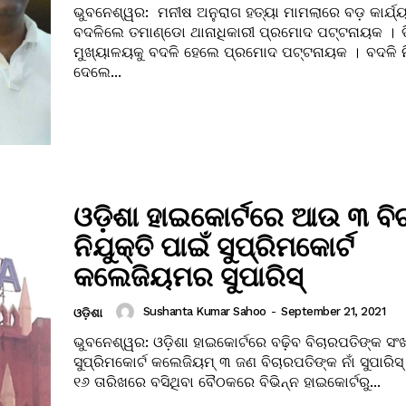
ଭୁବନେଶ୍ୱର: ମନୀଷ ଅନୁରାଗ ହତ୍ୟା ମାମଲାରେ ବଡ଼ କାର୍ଯ୍ୟ
ବଦଳିଲେ ତମାଣ୍ଡୋ ଥାନାଧିକାରୀ ପ୍ରମୋଦ ପଟ୍ଟନାୟକ । ଡି
ମୁଖ୍ୟାଳୟକୁ ବଦଳି ହେଲେ ପ୍ରମୋଦ ପଟ୍ଟନାୟକ । ବଦଳି ନି
ଦେଲେ...
ଓଡ଼ିଶା ହାଇକୋର୍ଟରେ ଆଉ ୩ ବି
ନିଯୁକ୍ତି ପାଇଁ ସୁପ୍ରିମକୋର୍ଟ
କଲେଜିୟମର ସୁପାରିସ୍
Sushanta Kumar Sahoo
-
September 21, 2021
ଓଡ଼ିଶା
ଭୁବନେଶ୍ୱର: ଓଡ଼ିଶା ହାଇକୋର୍ଟରେ ବଢ଼ିବ ବିଚାରପତିଙ୍କ ସ
ସୁପ୍ରିମକୋର୍ଟ କଲେଜିୟମ୍ ୩ ଜଣ ବିଚାରପତିଙ୍କ ନାଁ ସୁପାରିସ
୧୬ ତାରିଖରେ ବସିଥିବା ବୈଠକରେ ବିଭିନ୍ନ ହାଇକୋର୍ଟରୁ...