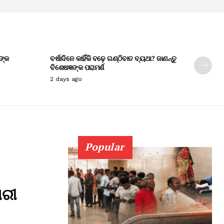
ଙ୍କ
ବର୍ଷାଦିନେ କାହିଁକି ବଢ଼େ ଗଣ୍ଠିବାତ ବ୍ୟଥା? ଜାଣନ୍ତୁ
ବିଶେଷଜ୍ଞଙ୍କ ପରାମର୍ଶ
2 days ago
Popular
ାରୀ