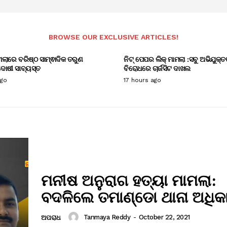
BROWSE OUR EXCLUSIVE ARTICLES!
ାମଲାରେ ବରିଷ୍ଠ ସାମ୍ଵାଦିକ ତରୁଣ
ନିଟ୍ ପେପର ଲିକ୍ ମାମଲା :ସବୁ ଅଭିଯୁକ୍ତ
ୋଷୀ ସାବ୍ୟସ୍ତ
ବିରୋଧରେ ଚାର୍ଜସିଟ ଦାଖଲ
ago
17 hours ago
ମନୀଷ ଅନୁରାଗ ହତ୍ୟା ମାମଲା:
ବଦଳିଲେ ତମାଣ୍ଡୋ ଥାନା ଅଧିକ
Tanmaya Reddy
-
October 22, 2021
ଅପରାଧ