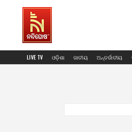
LIVE TV
ଓଡ଼ିଶା
ଜାତୀୟ
ଅନ୍ତର୍ଜାତୀୟ