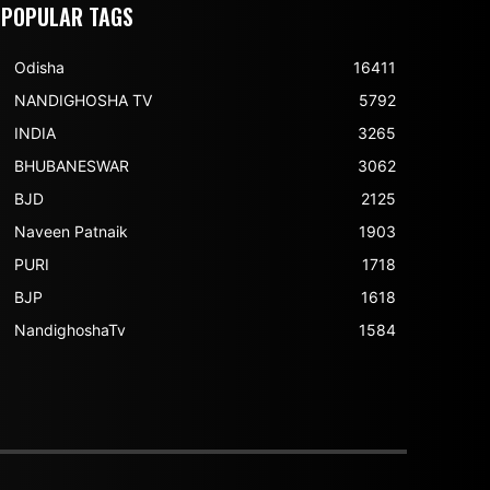
POPULAR TAGS
Odisha
16411
NANDIGHOSHA TV
5792
INDIA
3265
BHUBANESWAR
3062
BJD
2125
Naveen Patnaik
1903
PURI
1718
BJP
1618
NandighoshaTv
1584