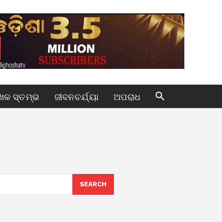
କ ସ୍ତମ୍ଭ
ଜୀବନଚର୍ଯ୍ୟା
ଅପରାଧ
SEARCH