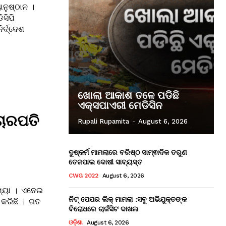
ାନୁଷ୍ଠାନ ।
ସିପି
ର୍ଦ୍ଦେଶ
ଖୋଲା ଆକାଶ ତଳେ ପଡିଛି
ଏକ୍ସପାଏରୀ ମେଡିସିନ
ଚାରପତି
Rupali Rupamita
-
August 6, 2026
ଦୁଷ୍କର୍ମ ମାମଲାରେ ବରିଷ୍ଠ ସାମ୍ଵାଦିକ ତରୁଣ
ତେଜପାଲ ଦୋଷୀ ସାବ୍ୟସ୍ତ
CWG 2022
August 6, 2026
ଂଖ୍ୟା । ଏନେଇ
ନିଟ୍ ପେପର ଲିକ୍ ମାମଲା :ସବୁ ଅଭିଯୁକ୍ତଙ୍କ
୍ କରିଛି । ଗତ
ବିରୋଧରେ ଚାର୍ଜସିଟ ଦାଖଲ
ଓଡ଼ିଶା
August 6, 2026