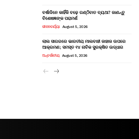
ବର୍ଷାଦିନେ କାହିଁକି ବଢ଼େ ଗଣ୍ଠିବାତ ବ୍ୟଥା? ଜାଣନ୍ତୁ
ବିଶେଷଜ୍ଞଙ୍କ ପରାମର୍ଶ
ଜୀବନଚର୍ଯ୍ୟା
August 5, 2026
ଲାଲ ସାଗରରେ ଭାରତୀୟ ମାଲବାହୀ ଜାହାଜ ଉପରେ
ଆକ୍ରମଣ; ସମସ୍ତ ୧୪ ନାବିକ ସୁରକ୍ଷିତ ଉଦ୍ଧାର
ଅନ୍ତର୍ଜାତୀୟ
August 5, 2026