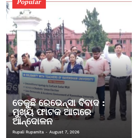
Popular
ତେଜୁଛି ରେଭେନ୍ସା ବିବାଦ :
ମୁଖ୍ୟ ଫାଟକ ଆଗରେ
ଆନ୍ଦୋଳନ
Rupali Rupamita
-
August 7, 2026