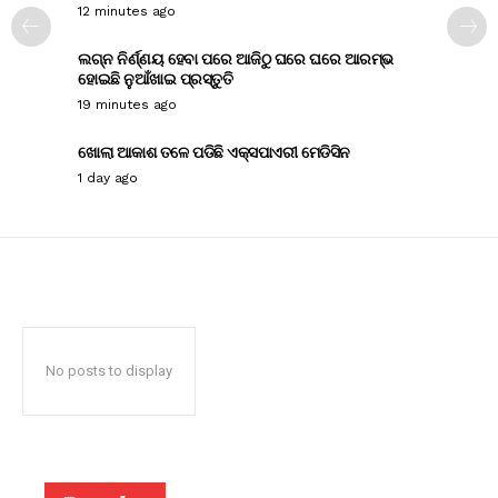
12 minutes ago
ଲଗ୍ନ ନିର୍ଣ୍ଣୟ ହେବା ପରେ ଆଜିଠୁ ଘରେ ଘରେ ଆରମ୍ଭ
ହୋଇଛି ନୁଆଁଖାଇ ପ୍ରସ୍ତୁତି
19 minutes ago
ଖୋଲା ଆକାଶ ତଳେ ପଡିଛି ଏକ୍ସପାଏରୀ ମେଡିସିନ
1 day ago
No posts to display