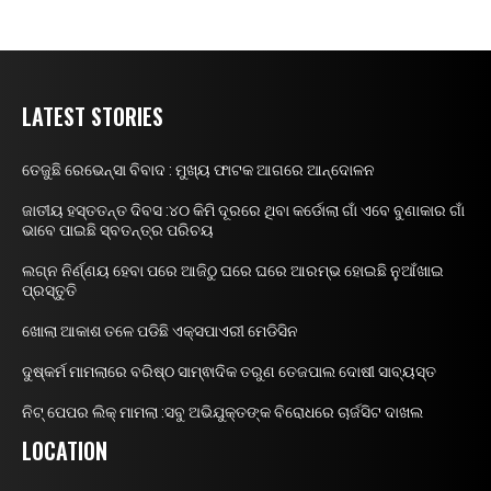
LATEST STORIES
ତେଜୁଛି ରେଭେନ୍ସା ବିବାଦ : ମୁଖ୍ୟ ଫାଟକ ଆଗରେ ଆନ୍ଦୋଳନ
ଜାତୀୟ ହସ୍ତତନ୍ତ ଦିବସ :୪୦ କିମି ଦୂରରେ ଥିବା କର୍ଡୋଲା ଗାଁ ଏବେ ବୁଣାକାର ଗାଁ
ଭାବେ ପାଇଛି ସ୍ବତନ୍ତ୍ର ପରିଚୟ
ଲଗ୍ନ ନିର୍ଣ୍ଣୟ ହେବା ପରେ ଆଜିଠୁ ଘରେ ଘରେ ଆରମ୍ଭ ହୋଇଛି ନୁଆଁଖାଇ
ପ୍ରସ୍ତୁତି
ଖୋଲା ଆକାଶ ତଳେ ପଡିଛି ଏକ୍ସପାଏରୀ ମେଡିସିନ
ଦୁଷ୍କର୍ମ ମାମଲାରେ ବରିଷ୍ଠ ସାମ୍ଵାଦିକ ତରୁଣ ତେଜପାଲ ଦୋଷୀ ସାବ୍ୟସ୍ତ
ନିଟ୍ ପେପର ଲିକ୍ ମାମଲା :ସବୁ ଅଭିଯୁକ୍ତଙ୍କ ବିରୋଧରେ ଚାର୍ଜସିଟ ଦାଖଲ
LOCATION