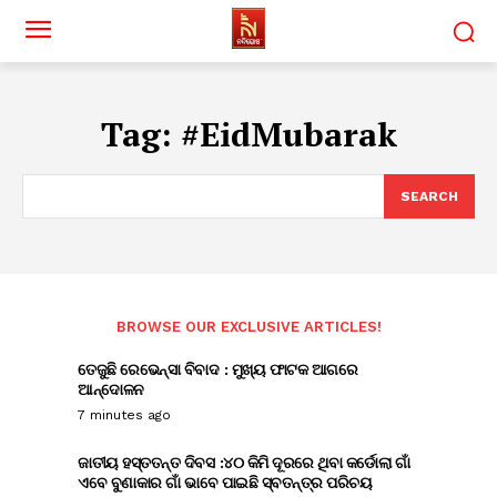
Tag:
#EidMubarak
SEARCH
BROWSE OUR EXCLUSIVE ARTICLES!
ତେଜୁଛି ରେଭେନ୍ସା ବିବାଦ : ମୁଖ୍ୟ ଫାଟକ ଆଗରେ
ଆନ୍ଦୋଳନ
7 minutes ago
ଜାତୀୟ ହସ୍ତତନ୍ତ ଦିବସ :୪୦ କିମି ଦୂରରେ ଥିବା କର୍ଡୋଲା ଗାଁ
ଏବେ ବୁଣାକାର ଗାଁ ଭାବେ ପାଇଛି ସ୍ବତନ୍ତ୍ର ପରିଚୟ