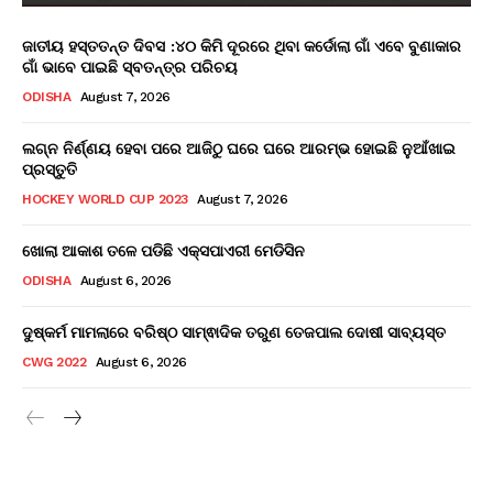
ଜାତୀୟ ହସ୍ତତନ୍ତ ଦିବସ :୪୦ କିମି ଦୂରରେ ଥିବା କର୍ଡୋଲା ଗାଁ ଏବେ ବୁଣାକାର
ଗାଁ ଭାବେ ପାଇଛି ସ୍ବତନ୍ତ୍ର ପରିଚୟ
ODISHA
August 7, 2026
ଲଗ୍ନ ନିର୍ଣ୍ଣୟ ହେବା ପରେ ଆଜିଠୁ ଘରେ ଘରେ ଆରମ୍ଭ ହୋଇଛି ନୁଆଁଖାଇ
ପ୍ରସ୍ତୁତି
HOCKEY WORLD CUP 2023
August 7, 2026
ଖୋଲା ଆକାଶ ତଳେ ପଡିଛି ଏକ୍ସପାଏରୀ ମେଡିସିନ
ODISHA
August 6, 2026
ଦୁଷ୍କର୍ମ ମାମଲାରେ ବରିଷ୍ଠ ସାମ୍ଵାଦିକ ତରୁଣ ତେଜପାଲ ଦୋଷୀ ସାବ୍ୟସ୍ତ
CWG 2022
August 6, 2026